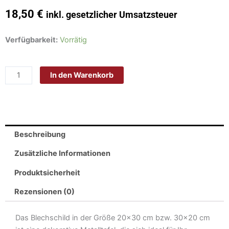
18,50
€
inkl. gesetzlicher Umsatzsteuer
Schild
Verfügbarkeit:
Vorrätig
Blech
30x20cm
In den Warenkorb
-
Made
in
Germany
-
Beschreibung
London
The
Zusätzliche Informationen
Oval
Produktsicherheit
SE11
Metall
Rezensionen (0)
Deko
Blechschild
Das Blechschild in der Größe 20×30 cm bzw. 30×20 cm
Menge