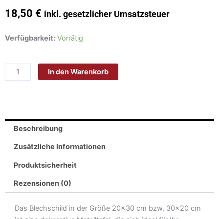
18,50
€
inkl. gesetzlicher Umsatzsteuer
Schild
Verfügbarkeit:
Vorrätig
Blech
30x20cm
In den Warenkorb
-
Made
in
Germany
-
Beschreibung
London
Westminster
Zusätzliche Informationen
Tower
Produktsicherheit
Bridge
EC4
Rezensionen (0)
Metall
Deko
Das Blechschild in der Größe 20×30 cm bzw. 30×20 cm
Blechschild