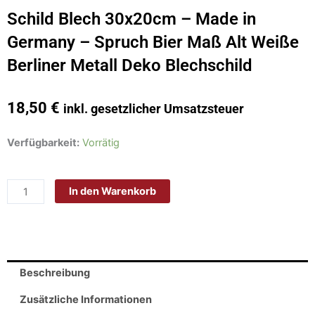
Schild Blech 30x20cm – Made in
Germany – Spruch Bier Maß Alt Weiße
Berliner Metall Deko Blechschild
18,50
€
inkl. gesetzlicher Umsatzsteuer
Schild
Verfügbarkeit:
Vorrätig
Blech
30x20cm
In den Warenkorb
-
Made
in
Germany
-
Beschreibung
Spruch
Bier
Zusätzliche Informationen
Maß