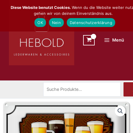
Zum
Suchen
Diese Website benutzt Cookies.
Wenn du die Website weiter nutz
Inhalt
gehen wir von deinem Einverständnis aus.
springen
OK
Nein
Datenschutzerklärung
Menü