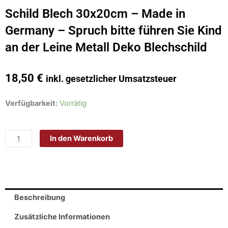
Schild Blech 30x20cm – Made in
Germany – Spruch bitte führen Sie Kind
an der Leine Metall Deko Blechschild
18,50
€
inkl. gesetzlicher Umsatzsteuer
Schild
Verfügbarkeit:
Vorrätig
Blech
30x20cm
In den Warenkorb
-
Made
in
Germany
-
Beschreibung
Spruch
bitte
Zusätzliche Informationen
führen