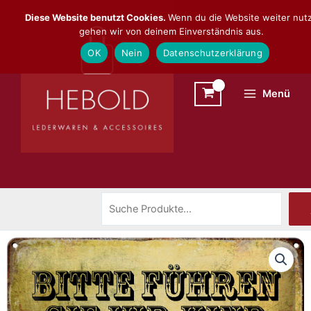
Zum
Suchen
Diese Website benutzt Cookies.
Wenn du die Website weiter nutz
Inhalt
gehen wir von deinem Einverständnis aus.
springen
OK
Nein
Datenschutzerklärung
Menü