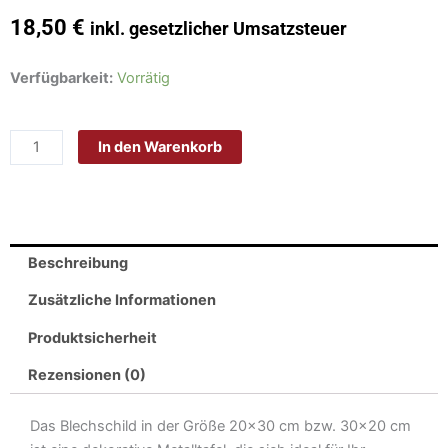
18,50
€
inkl. gesetzlicher Umsatzsteuer
Schild
Verfügbarkeit:
Vorrätig
Blech
30x20cm
In den Warenkorb
-
Made
in
Germany
-
Beschreibung
Spruch
Bremer
Zusätzliche Informationen
durch
Produktsicherheit
die
Gnade
Rezensionen (0)
Gottes
Metall
Das Blechschild in der Größe 20×30 cm bzw. 30×20 cm
Deko