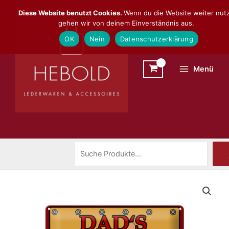
Zum
Suchen
Diese Website benutzt Cookies.
Wenn du die Website weiter nutz
Inhalt
gehen wir von deinem Einverständnis aus.
springen
OK
Nein
Datenschutzerklärung
Menü