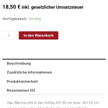
18,50
€
inkl. gesetzlicher Umsatzsteuer
Schild
Verfügbarkeit:
Vorrätig
Blech
30x20cm
In den Warenkorb
-
Made
in
Germany
-
Beschreibung
Spruch
dads
Zusätzliche Informationen
Garage
Produktsicherheit
Papa
Werkstatt
Rezensionen (0)
Menge
Das Blechschild in der Größe 20×30 cm bzw. 30×20 cm