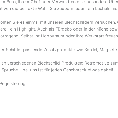
en im Büro, Ihrem Chef oder Verwandten eine besondere Übe
tiven die perfekte Wahl. Sie zaubern jedem ein Lächeln ins
ollten Sie es einmal mit unseren Blechschildern versuchen
berall ein Highlight. Auch als Türdeko oder in der Küche s
orragend. Selbst Ihr Hobbyraum oder Ihre Werkstatt freuen
rer Schilder passende Zusatzprodukte wie Kordel, Magnete 
l an verschiedenen Blechschild-Produkten: Retromotive z
ige Sprüche – bei uns ist für jeden Geschmack etwas dabei!
 Begeisterung!