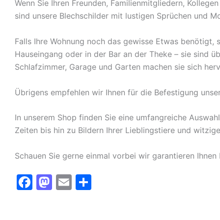
Wenn Sie Ihren Freunden, Familienmitgliedern, Kolleg
sind unsere Blechschilder mit lustigen Sprüchen und Mo
Falls Ihre Wohnung noch das gewisse Etwas benötigt, s
Hauseingang oder in der Bar an der Theke – sie sind ü
Schlafzimmer, Garage und Garten machen sie sich herv
Übrigens empfehlen wir Ihnen für die Befestigung unse
In unserem Shop finden Sie eine umfangreiche Auswah
Zeiten bis hin zu Bildern Ihrer Lieblingstiere und witz
Schauen Sie gerne einmal vorbei wir garantieren Ihnen
F
M
E
T
a
a
m
ei
c
st
ai
le