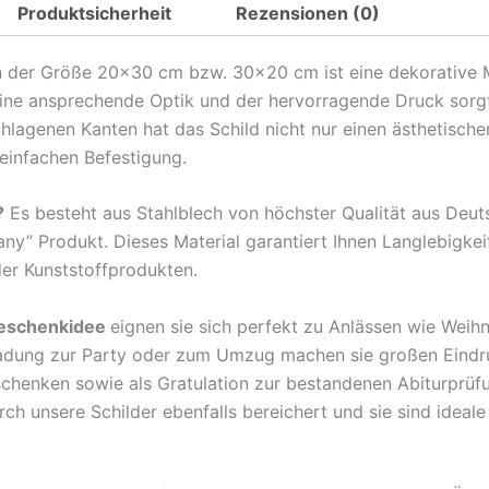
Produktsicherheit
Rezensionen (0)
Spruch
echte
 der Größe 20×30 cm bzw. 30×20 cm ist eine dekorative Meta
Männer
eine ansprechende Optik und der hervorragende Druck sorgt
spielen
agenen Kanten hat das Schild nicht nur einen ästhetischen
Darts
 einfachen Befestigung.
Metall
Deko
?
Es besteht aus Stahlblech von höchster Qualität aus Deu
Blechschild
any” Produkt. Dieses Material garantiert Ihnen Langlebigkei
Menge
der Kunststoffprodukten.
eschenkidee
eignen sie sich perfekt zu Anlässen wie Weih
ladung zur Party oder zum Umzug machen sie großen Eindr
rschenken sowie als Gratulation zur bestandenen Abiturprü
 unsere Schilder ebenfalls bereichert und sie sind ideale B