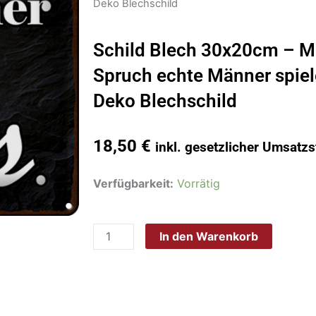
Deko Blechschild
Schild Blech 30x20cm – M
Spruch echte Männer spiel
Deko Blechschild
18,50
€
inkl. gesetzlicher Umsatzs
Schild
Verfügbarkeit:
Vorrätig
Blech
30x20cm
In den Warenkorb
-
Made
in
Germany
-