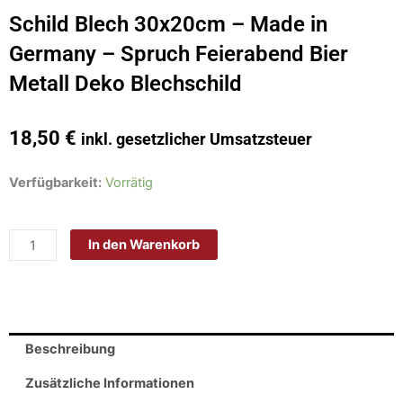
Schild Blech 30x20cm – Made in
Germany – Spruch Feierabend Bier
Metall Deko Blechschild
18,50
€
inkl. gesetzlicher Umsatzsteuer
Schild
Verfügbarkeit:
Vorrätig
Blech
30x20cm
In den Warenkorb
-
Made
in
Germany
-
Beschreibung
Spruch
Feierabend
Zusätzliche Informationen
Bier