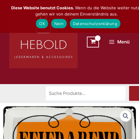
Zum
Suchen
Diese Website benutzt Cookies.
Wenn du die Website weiter nutz
Inhalt
gehen wir von deinem Einverständnis aus.
springen
OK
Nein
Datenschutzerklärung
Menü