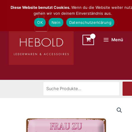
Zum
Suchen
Diese Website benutzt Cookies.
Wenn du die Website weiter nutz
Inhalt
gehen wir von deinem Einverständnis aus.
springen
OK
Nein
Datenschutzerklärung
Menü