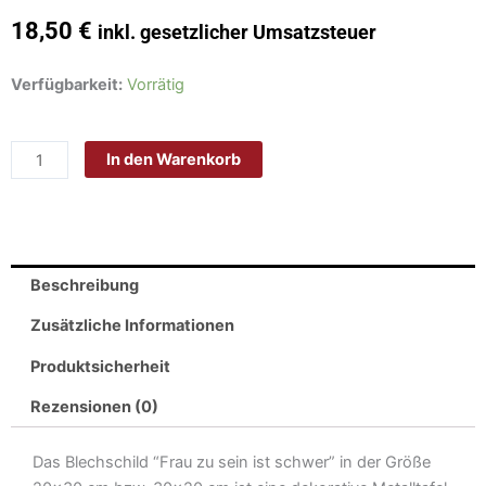
18,50
€
inkl. gesetzlicher Umsatzsteuer
Schild
Verfügbarkeit:
Vorrätig
Blech
30x20cm
In den Warenkorb
-
Made
in
Germany
-
Beschreibung
Spruch
Frau
Zusätzliche Informationen
zu
Produktsicherheit
sein
ist
Rezensionen (0)
schwer
Metall
Das Blechschild “Frau zu sein ist schwer” in der Größe
Deko