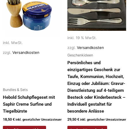
weist
mehrere
Varianten
auf.
Die
inkl. 19 % MwSt.
Optionen
inkl. MwSt.
können
zzgl.
Versandkosten
auf
zzgl.
Versandkosten
Geschenkideen
der
Persönliches und
Produktseite
einzigartiges Geschenk zur
gewählt
Taufe, Kommunion, Hochzeit,
werden
Einzug oder Jubiläum: Gravur-
Bundles & Sets
Dienstleistung auf 4-teiligem
Hebold Schuhpflegeset mit
Besteck oder Kinderbesteck –
Saphir Creme Surfine und
Individuell gestaltet für
Tiegelbürste
besondere Anlässe
18,50
€
29,50
€
inkl. gesetzlicher Umsatzsteuer
inkl. gesetzlicher Umsatzsteuer