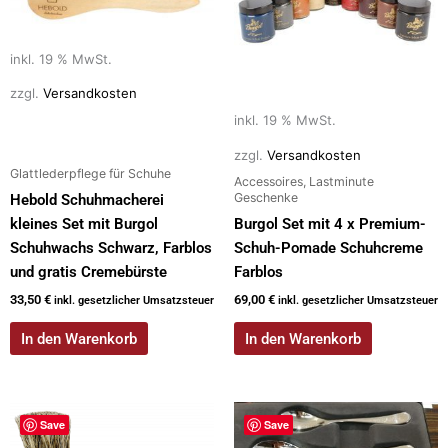
inkl. 19 % MwSt.
zzgl.
Versandkosten
inkl. 19 % MwSt.
zzgl.
Versandkosten
Glattlederpflege für Schuhe
Accessoires, Lastminute
Geschenke
Hebold Schuhmacherei
kleines Set mit Burgol
Burgol Set mit 4 x Premium-
Schuhwachs Schwarz, Farblos
Schuh-Pomade Schuhcreme
und gratis Cremebürste
Farblos
33,50
€
69,00
€
inkl. gesetzlicher Umsatzsteuer
inkl. gesetzlicher Umsatzsteuer
In den Warenkorb
In den Warenkorb
Dieses
Save
Save
Produkt