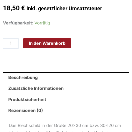
18,50
€
inkl. gesetzlicher Umsatzsteuer
Schild
Verfügbarkeit:
Vorrätig
Blech
30x20cm
In den Warenkorb
-
Made
in
Germany
-
Beschreibung
Spruch
Frühling
Zusätzliche Informationen
ist
Produktsicherheit
wenn
Gülle
Rezensionen (0)
riecht
Metall
Das Blechschild in der Größe 20×30 cm bzw. 30×20 cm
Deko