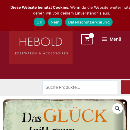
Zum
Suchen
Diese Website benutzt Cookies.
Wenn du die Website weiter nutz
Inhalt
gehen wir von deinem Einverständnis aus.
springen
OK
Nein
Datenschutzerklärung
Menü