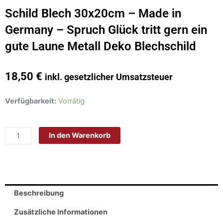
Schild Blech 30x20cm – Made in
Germany – Spruch Glück tritt gern ein
gute Laune Metall Deko Blechschild
18,50
€
inkl. gesetzlicher Umsatzsteuer
Schild
Verfügbarkeit:
Vorrätig
Blech
30x20cm
In den Warenkorb
-
Made
in
Germany
-
Beschreibung
Spruch
Glück
Zusätzliche Informationen
tritt