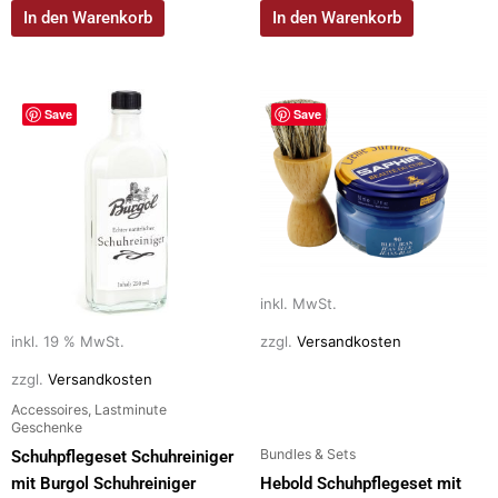
In den Warenkorb
In den Warenkorb
Dieses
Save
Save
Produkt
weist
mehrere
Varianten
auf.
Die
Optionen
inkl. MwSt.
können
auf
inkl. 19 % MwSt.
zzgl.
Versandkosten
der
zzgl.
Versandkosten
Produktseite
Accessoires, Lastminute
gewählt
Geschenke
werden
Bundles & Sets
Schuhpflegeset Schuhreiniger
mit Burgol Schuhreiniger
Hebold Schuhpflegeset mit