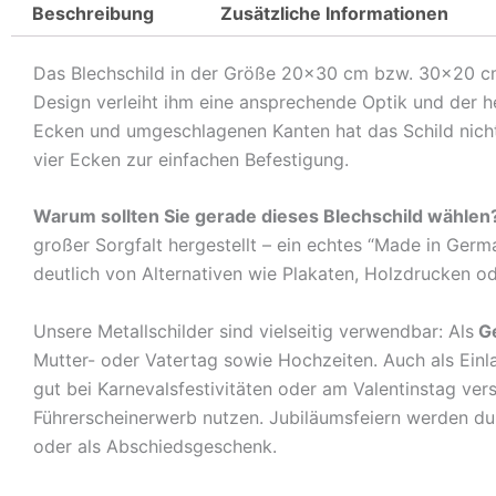
Beschreibung
Zusätzliche Informationen
Das Blechschild in der Größe 20×30 cm bzw. 30×20 cm c
Design verleiht ihm eine ansprechende Optik und der 
Ecken und umgeschlagenen Kanten hat das Schild nicht 
vier Ecken zur einfachen Befestigung.
Warum sollten Sie gerade dieses Blechschild wählen
großer Sorgfalt hergestellt – ein echtes “Made in Germ
deutlich von Alternativen wie Plakaten, Holzdrucken o
Unsere Metallschilder sind vielseitig verwendbar: Als
G
Mutter- oder Vatertag sowie Hochzeiten. Auch als Ein
gut bei Karnevalsfestivitäten oder am Valentinstag ve
Führerscheinerwerb nutzen. Jubiläumsfeiern werden durch
oder als Abschiedsgeschenk.