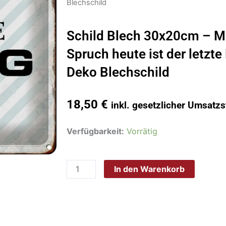
Blechschild
Schild Blech 30x20cm – M
Spruch heute ist der letzt
Deko Blechschild
18,50
€
inkl. gesetzlicher Umsatzs
Schild
Verfügbarkeit:
Vorrätig
Blech
30x20cm
In den Warenkorb
-
Made
in
Germany
-