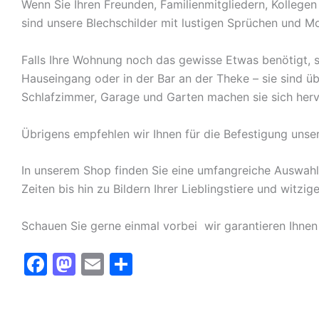
Wenn Sie Ihren Freunden, Familienmitgliedern, Kolleg
sind unsere Blechschilder mit lustigen Sprüchen und Mo
Falls Ihre Wohnung noch das gewisse Etwas benötigt, s
Hauseingang oder in der Bar an der Theke – sie sind ü
Schlafzimmer, Garage und Garten machen sie sich herv
Übrigens empfehlen wir Ihnen für die Befestigung unse
In unserem Shop finden Sie eine umfangreiche Auswah
Zeiten bis hin zu Bildern Ihrer Lieblingstiere und witz
Schauen Sie gerne einmal vorbei  wir garantieren Ihnen
F
M
E
T
a
a
m
ei
c
st
ai
le