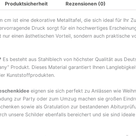
Produktsicherheit
Rezensionen (0)
Spruch
heute
m ist eine dekorative Metalltafel, die sich ideal für Ihr 
ist
hervorragende Druck sorgt für ein hochwertiges Erscheinun
der
nur einen ästhetischen Vorteil, sondern auch praktische v
letzte
Montag
Metall
?
Es besteht aus Stahlblech von höchster Qualität aus Deu
Deko
any” Produkt. Dieses Material garantiert Ihnen Langlebigkei
Blechschild
der Kunststoffprodukten.
Menge
eschenkidee
eignen sie sich perfekt zu Anlässen wie Weih
ladung zur Party oder zum Umzug machen sie großen Eindr
rschenken sowie als Gratulation zur bestandenen Abiturprü
 unsere Schilder ebenfalls bereichert und sie sind ideale B