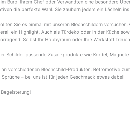
en im Büro, Ihrem Chef oder Verwandten eine besondere Übe
tiven die perfekte Wahl. Sie zaubern jedem ein Lächeln ins
ollten Sie es einmal mit unseren Blechschildern versuchen
berall ein Highlight. Auch als Türdeko oder in der Küche s
orragend. Selbst Ihr Hobbyraum oder Ihre Werkstatt freuen
rer Schilder passende Zusatzprodukte wie Kordel, Magnete 
l an verschiedenen Blechschild-Produkten: Retromotive z
ige Sprüche – bei uns ist für jeden Geschmack etwas dabei!
 Begeisterung!