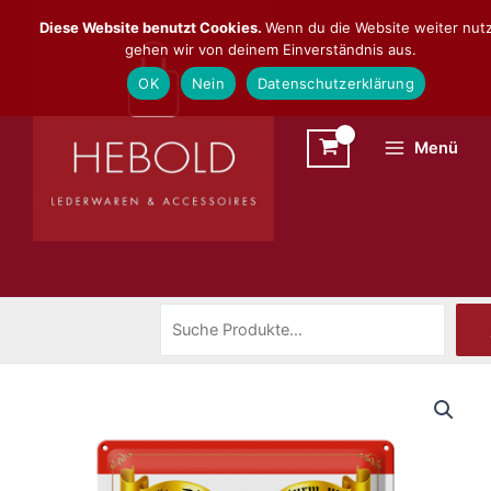
Zum
Suchen
Diese Website benutzt Cookies.
Wenn du die Website weiter nutz
Inhalt
gehen wir von deinem Einverständnis aus.
springen
OK
Nein
Datenschutzerklärung
Menü