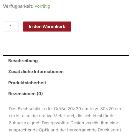
Schild
Verfügbarkeit:
Vorrätig
Blech
30x20cm
In den Warenkorb
-
Made
in
Germany
-
Beschreibung
Spruch
hüte
Zusätzliche Informationen
dich
Produktsicherheit
vor
Ossis
Rezensionen (0)
Menge
Das Blechschild in der Größe 20×30 cm bzw. 30×20 cm
cm ist eine dekorative Metalltafel, die sich ideal für Ihr
Zuhause eignet. Das gewölbte Design verleiht ihm eine
ansprechende Optik und der hervorragende Druck sorgt