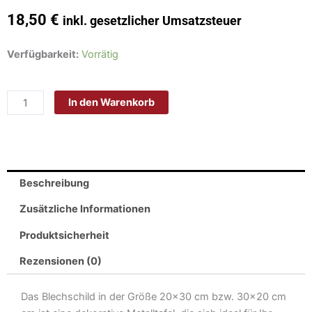
18,50
€
inkl. gesetzlicher Umsatzsteuer
Schild
Verfügbarkeit:
Vorrätig
Blech
30x20cm
In den Warenkorb
-
Made
in
Germany
-
Beschreibung
Spruch
hüte
Zusätzliche Informationen
dich
Produktsicherheit
vor
Ossis
Rezensionen (0)
Wandschild
Menge
Das Blechschild in der Größe 20×30 cm bzw. 30×20 cm