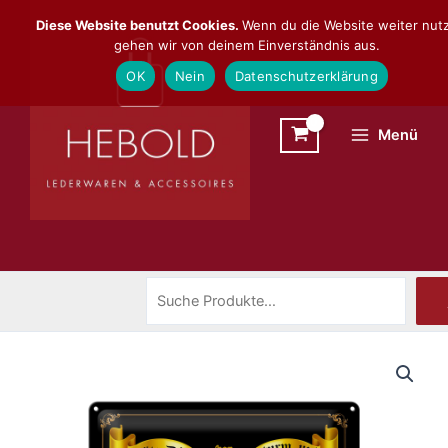
Zum
Suchen
Diese Website benutzt Cookies.
Wenn du die Website weiter nutz
Inhalt
gehen wir von deinem Einverständnis aus.
springen
OK
Nein
Datenschutzerklärung
Menü