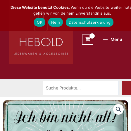
Zum
Suchen
Diese Website benutzt Cookies.
Wenn du die Website weiter nutz
Inhalt
gehen wir von deinem Einverständnis aus.
springen
OK
Nein
Datenschutzerklärung
Menü