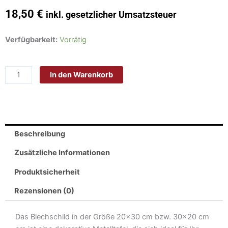
18,50
€
inkl. gesetzlicher Umsatzsteuer
Schild
Verfügbarkeit:
Vorrätig
Blech
30x20cm
In den Warenkorb
-
Made
in
Germany
-
Beschreibung
Spruch
ich
Zusätzliche Informationen
bin
Produktsicherheit
nicht
alt
Rezensionen (0)
ich
bin
Das Blechschild in der Größe 20×30 cm bzw. 30×20 cm
Retro