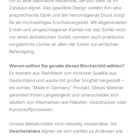
cm ist eine dekorative Metalltafel, die sich ideal für Ihr
Metall
Zuhause eignet. Das gewölbte Design verleiht ihm eine
Deko
ansprechende Optik und der hervorragende Druck sorgt
Blechschild
für ein hochwertiges Erscheinungsbild. Mit abgerundeten
Menge
Ecken und umgeschlagenen Kanten hat das Schild nicht
nur einen ästhetischen Vorteil, sondern auch praktische
vorgebohrte Löcher an allen vier Ecken zur einfachen
Befestigung.
Warum sollten Sie gerade dieses Blechschild wählen?
Es besteht aus Stahlblech von höchster Qualität aus
Deutschland und wurde mit großer Sorgfalt hergestellt –
ein echtes “Made in Germany” Produkt. Dieses Material
garantiert Ihnen Langlebigkeit und unterscheidet sich
deutlich von Alternativen wie Plakaten, Holzdrucken oder
Kunststoffprodukten.
Unsere Metallschilder sind vielseitig verwendbar: Als
Geschenkidee
eignen sie sich perfekt zu Anlässen wie