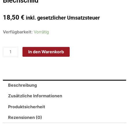
Blechschild
18,50
€
inkl. gesetzlicher Umsatzsteuer
Schild
Verfügbarkeit:
Vorrätig
Blech
30x20cm
In den Warenkorb
-
Made
in
Germany
-
Beschreibung
Spruch
jammern
Zusätzliche Informationen
und
Produktsicherheit
meckern
verboten
Rezensionen (0)
Metall
Deko