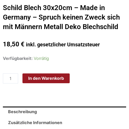
Schild Blech 30x20cm – Made in
Germany – Spruch keinen Zweck sich
mit Männern Metall Deko Blechschild
18,50
€
inkl. gesetzlicher Umsatzsteuer
Schild
Verfügbarkeit:
Vorrätig
Blech
30x20cm
In den Warenkorb
-
Made
in
Germany
-
Beschreibung
Spruch
keinen
Zusätzliche Informationen
Zweck