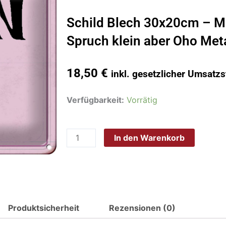
Schild Blech 30x20cm – M
Spruch klein aber Oho Met
18,50
€
inkl. gesetzlicher Umsatzs
Schild
Verfügbarkeit:
Vorrätig
Blech
30x20cm
In den Warenkorb
-
Made
in
Germany
-
Spruch
Produktsicherheit
Rezensionen (0)
klein