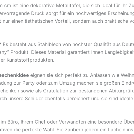
aber
m ist eine dekorative Metalltafel, die sich ideal für Ihr 
Oho
hervorragende Druck sorgt für ein hochwertiges Erscheinun
Metall
nur einen ästhetischen Vorteil, sondern auch praktische v
Deko
Blechschild
Menge
?
Es besteht aus Stahlblech von höchster Qualität aus Deu
any” Produkt. Dieses Material garantiert Ihnen Langlebigkei
der Kunststoffprodukten.
eschenkidee
eignen sie sich perfekt zu Anlässen wie Weih
ladung zur Party oder zum Umzug machen sie großen Eindr
rschenken sowie als Gratulation zur bestandenen Abiturprü
 unsere Schilder ebenfalls bereichert und sie sind ideale B
en im Büro, Ihrem Chef oder Verwandten eine besondere Übe
tiven die perfekte Wahl. Sie zaubern jedem ein Lächeln ins