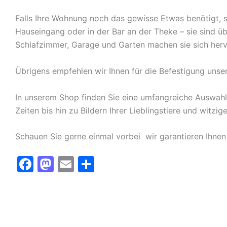
Falls Ihre Wohnung noch das gewisse Etwas benötigt, s
Hauseingang oder in der Bar an der Theke – sie sind ü
Schlafzimmer, Garage und Garten machen sie sich herv
Übrigens empfehlen wir Ihnen für die Befestigung unse
In unserem Shop finden Sie eine umfangreiche Auswah
Zeiten bis hin zu Bildern Ihrer Lieblingstiere und witz
Schauen Sie gerne einmal vorbei  wir garantieren Ihnen
F
M
E
T
a
a
m
ei
c
st
ai
le
e
o
l
n