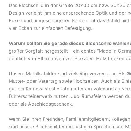
Das Blechschild in der Größe 20×30 cm bzw. 30×20 cm c
Design verleiht ihm eine ansprechende Optik und der 
Ecken und umgeschlagenen Kanten hat das Schild nicht 
vier Ecken zur einfachen Befestigung.
Warum sollten Sie gerade dieses Blechschild wählen
großer Sorgfalt hergestellt – ein echtes “Made in Germ
deutlich von Alternativen wie Plakaten, Holzdrucken o
Unsere Metallschilder sind vielseitig verwendbar: Als
G
Mutter- oder Vatertag sowie Hochzeiten. Auch als Ein
gut bei Karnevalsfestivitäten oder am Valentinstag ve
Führerscheinerwerb nutzen. Jubiläumsfeiern werden durch
oder als Abschiedsgeschenk.
Wenn Sie Ihren Freunden, Familienmitgliedern, Kolleg
sind unsere Blechschilder mit lustigen Sprüchen und Mo