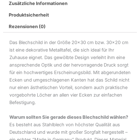
Knie
Zusätzliche Informationen
nieder
Produktsicherheit
hier
kommt
Rezensionen (0)
Meister
Metall
Das Blechschild in der Größe 20×30 cm bzw. 30×20 cm
Deko
ist eine dekorative Metalltafel, die sich ideal für Ihr
Blechschild
Zuhause eignet. Das gewölbte Design verleiht ihm eine
Menge
ansprechende Optik und der hervorragende Druck sorgt
für ein hochwertiges Erscheinungsbild. Mit abgerundeten
Ecken und umgeschlagenen Kanten hat das Schild nicht
nur einen ästhetischen Vorteil, sondern auch praktische
vorgebohrte Löcher an allen vier Ecken zur einfachen
Befestigung.
Warum sollten Sie gerade dieses Blechschild wählen?
Es besteht aus Stahlblech von höchster Qualität aus
Deutschland und wurde mit großer Sorgfalt hergestellt –
ein echtes “Made in Germany” Produkt. Dieses Material