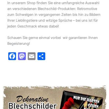
In unserem Shop finden Sie eine umfangreiche Auswahl
an verschiedenen Blechschild-Produkten: Retromotive
zum Schwelgen in vergangenen Zeiten bis hin zu Bildern
Ihrer Lieblingstiere und witzige Sprüche – bei uns ist für
jeden Geschmack etwas dabei!
Schauen Sie gerne einmal vorbei  wir garantieren Ihnen
Begeisterung!
F
M
E
T
a
a
m
ei
c
st
ai
le
e
o
l
n
b
d
o
o
o
n