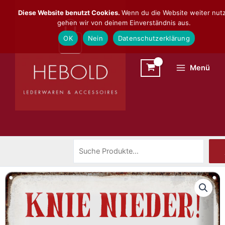
Zum
Suchen
Diese Website benutzt Cookies.
Wenn du die Website weiter nutz
Inhalt
gehen wir von deinem Einverständnis aus.
springen
OK
Nein
Datenschutzerklärung
Menü