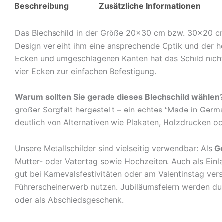
Beschreibung
Zusätzliche Informationen
Das Blechschild in der Größe 20×30 cm bzw. 30×20 cm is
Design verleiht ihm eine ansprechende Optik und der 
Ecken und umgeschlagenen Kanten hat das Schild nicht 
vier Ecken zur einfachen Befestigung.
Warum sollten Sie gerade dieses Blechschild wählen
großer Sorgfalt hergestellt – ein echtes “Made in Germ
deutlich von Alternativen wie Plakaten, Holzdrucken o
Unsere Metallschilder sind vielseitig verwendbar: Als
G
Mutter- oder Vatertag sowie Hochzeiten. Auch als Ein
gut bei Karnevalsfestivitäten oder am Valentinstag ve
Führerscheinerwerb nutzen. Jubiläumsfeiern werden durch
oder als Abschiedsgeschenk.