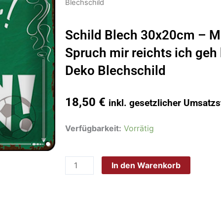
Blechschild
Schild Blech 30x20cm – M
Spruch mir reichts ich geh 
Deko Blechschild
18,50
€
inkl. gesetzlicher Umsatzs
Schild
Verfügbarkeit:
Vorrätig
Blech
30x20cm
In den Warenkorb
-
Made
in
Germany
-