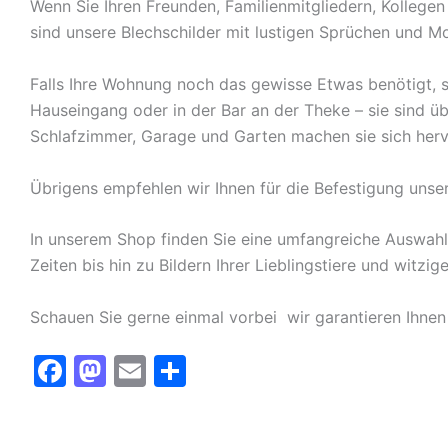
Wenn Sie Ihren Freunden, Familienmitgliedern, Kolleg
sind unsere Blechschilder mit lustigen Sprüchen und Mo
Falls Ihre Wohnung noch das gewisse Etwas benötigt, s
Hauseingang oder in der Bar an der Theke – sie sind ü
Schlafzimmer, Garage und Garten machen sie sich herv
Übrigens empfehlen wir Ihnen für die Befestigung unse
In unserem Shop finden Sie eine umfangreiche Auswah
Zeiten bis hin zu Bildern Ihrer Lieblingstiere und witz
Schauen Sie gerne einmal vorbei  wir garantieren Ihnen
F
M
E
T
a
a
m
ei
c
st
ai
le