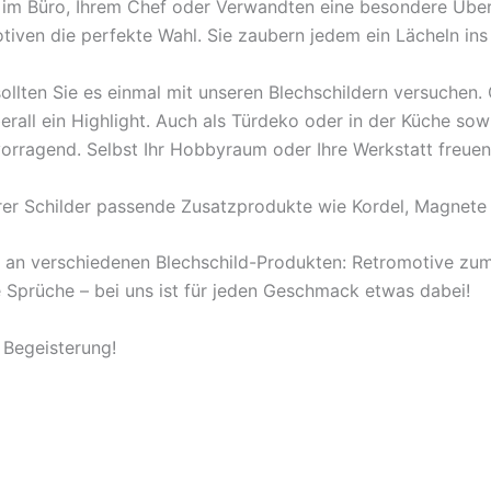
en im Büro, Ihrem Chef oder Verwandten eine besondere Übe
tiven die perfekte Wahl. Sie zaubern jedem ein Lächeln ins
ollten Sie es einmal mit unseren Blechschildern versuchen
berall ein Highlight. Auch als Türdeko oder in der Küche s
orragend. Selbst Ihr Hobbyraum oder Ihre Werkstatt freuen
rer Schilder passende Zusatzprodukte wie Kordel, Magnete 
l an verschiedenen Blechschild-Produkten: Retromotive z
ige Sprüche – bei uns ist für jeden Geschmack etwas dabei!
 Begeisterung!