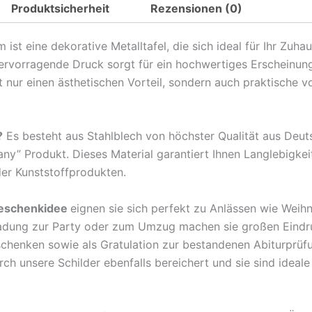
Produktsicherheit
Rezensionen (0)
Spruch
mir
t eine dekorative Metalltafel, die sich ideal für Ihr Zuha
reichts
hervorragende Druck sorgt für ein hochwertiges Erscheinun
ich
nur einen ästhetischen Vorteil, sondern auch praktische v
geh
kicken
!
?
Es besteht aus Stahlblech von höchster Qualität aus Deu
Metall
any” Produkt. Dieses Material garantiert Ihnen Langlebigkei
Deko
der Kunststoffprodukten.
Blechschild
Menge
eschenkidee
eignen sie sich perfekt zu Anlässen wie Weih
ladung zur Party oder zum Umzug machen sie großen Eindr
rschenken sowie als Gratulation zur bestandenen Abiturprü
 unsere Schilder ebenfalls bereichert und sie sind ideale B