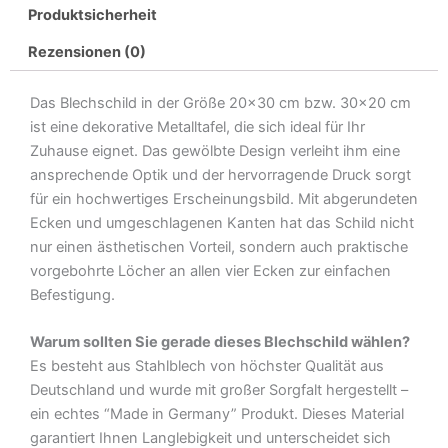
Produktsicherheit
heute
war
Rezensionen (0)
ich
gestern
Das Blechschild in der Größe 20×30 cm bzw. 30×20 cm
Metall
ist eine dekorative Metalltafel, die sich ideal für Ihr
Deko
Zuhause eignet. Das gewölbte Design verleiht ihm eine
Blechschild
ansprechende Optik und der hervorragende Druck sorgt
Menge
für ein hochwertiges Erscheinungsbild. Mit abgerundeten
Ecken und umgeschlagenen Kanten hat das Schild nicht
nur einen ästhetischen Vorteil, sondern auch praktische
vorgebohrte Löcher an allen vier Ecken zur einfachen
Befestigung.
Warum sollten Sie gerade dieses Blechschild wählen?
Es besteht aus Stahlblech von höchster Qualität aus
Deutschland und wurde mit großer Sorgfalt hergestellt –
ein echtes “Made in Germany” Produkt. Dieses Material
garantiert Ihnen Langlebigkeit und unterscheidet sich