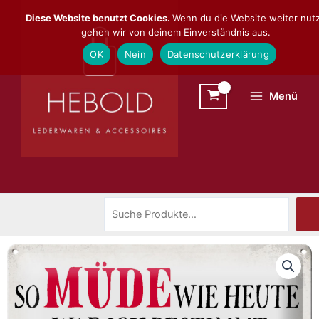
Zum
Suchen
Diese Website benutzt Cookies.
Wenn du die Website weiter nutz
Inhalt
gehen wir von deinem Einverständnis aus.
springen
OK
Nein
Datenschutzerklärung
Menü