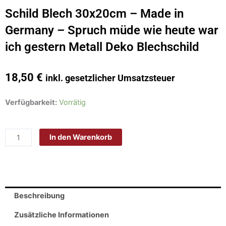
Schild Blech 30x20cm – Made in
Germany – Spruch müde wie heute war
ich gestern Metall Deko Blechschild
18,50
€
inkl. gesetzlicher Umsatzsteuer
Schild
Verfügbarkeit:
Vorrätig
Blech
30x20cm
In den Warenkorb
-
Made
in
Germany
-
Beschreibung
Spruch
müde
Zusätzliche Informationen
wie