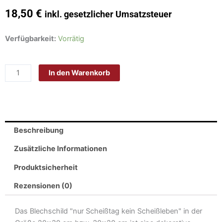
18,50
€
inkl. gesetzlicher Umsatzsteuer
Schild
Verfügbarkeit:
Vorrätig
Blech
30x20cm
In den Warenkorb
-
Made
in
Germany
-
Beschreibung
Spruch
nur
Zusätzliche Informationen
Scheißtag
Produktsicherheit
kein
Scheißleben
Rezensionen (0)
Metall
Deko
Das Blechschild "nur Scheißtag kein Scheißleben" in der
Blechschild