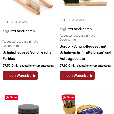
inkl. 19 % MwSt.
inkl. 19 % MwSt.
zzgl.
Versandkosten
zzgl.
Versandkosten
Accessoires, Lastminute
Geschenke
Accessoires, Lastminute
Geschenke
Burgol -Schuhpflegeset mit
Schuhpflegeset Schuhwachs
Schuhwachs “mittelbraun” und
Farblos
Auftragsbürste
27,50
€
27,90
€
inkl. gesetzlicher Umsatzsteuer
inkl. gesetzlicher Umsatzsteuer
In den Warenkorb
In den Warenkorb
Dieses
Save
Save
Produkt
weist
mehrere