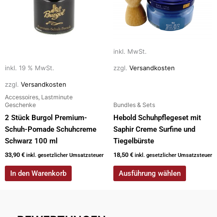
Varianten
auf.
Die
Optionen
inkl. MwSt.
können
auf
inkl. 19 % MwSt.
zzgl.
Versandkosten
der
zzgl.
Versandkosten
Produktseite
Accessoires, Lastminute
gewählt
Geschenke
Bundles & Sets
werden
2 Stück Burgol Premium-
Hebold Schuhpflegeset mit
Schuh-Pomade Schuhcreme
Saphir Creme Surfine und
Schwarz 100 ml
Tiegelbürste
33,90
€
18,50
€
inkl. gesetzlicher Umsatzsteuer
inkl. gesetzlicher Umsatzsteuer
In den Warenkorb
Ausführung wählen