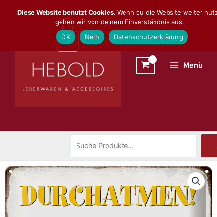
Zum
Suchen
Diese Website benutzt Cookies.
Wenn du die Website weiter nutz
Inhalt
gehen wir von deinem Einverständnis aus.
springen
OK
Nein
Datenschutzerklärung
Menü