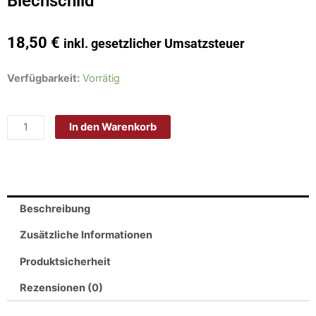
Blechschild
18,50
€
inkl. gesetzlicher Umsatzsteuer
Schild
Verfügbarkeit:
Vorrätig
Blech
30x20cm
In den Warenkorb
-
Made
in
Germany
-
Beschreibung
Spruch
Opa
Zusätzliche Informationen
Handwerker
Produktsicherheit
bester
Opa
Rezensionen (0)
Welt
Metall