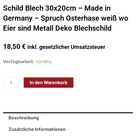
Schild Blech 30x20cm – Made in
Germany – Spruch Osterhase weiß wo
Eier sind Metall Deko Blechschild
18,50
€
inkl. gesetzlicher Umsatzsteuer
Schild
Verfügbarkeit:
Vorrätig
Blech
30x20cm
In den Warenkorb
-
Made
in
Germany
-
Beschreibung
Spruch
Osterhase
Zusätzliche Informationen
weiß