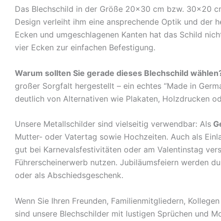
Das Blechschild in der Größe 20×30 cm bzw. 30×20 cm c
Design verleiht ihm eine ansprechende Optik und der 
Ecken und umgeschlagenen Kanten hat das Schild nicht 
vier Ecken zur einfachen Befestigung.
Warum sollten Sie gerade dieses Blechschild wählen
großer Sorgfalt hergestellt – ein echtes “Made in Germ
deutlich von Alternativen wie Plakaten, Holzdrucken o
Unsere Metallschilder sind vielseitig verwendbar: Als
G
Mutter- oder Vatertag sowie Hochzeiten. Auch als Ein
gut bei Karnevalsfestivitäten oder am Valentinstag ve
Führerscheinerwerb nutzen. Jubiläumsfeiern werden durch
oder als Abschiedsgeschenk.
Wenn Sie Ihren Freunden, Familienmitgliedern, Kolleg
sind unsere Blechschilder mit lustigen Sprüchen und Mo