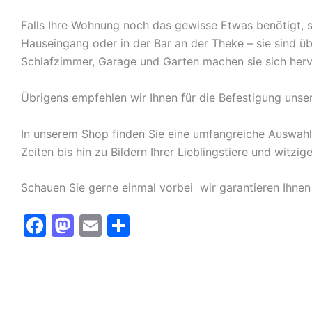
Falls Ihre Wohnung noch das gewisse Etwas benötigt, s
Hauseingang oder in der Bar an der Theke – sie sind ü
Schlafzimmer, Garage und Garten machen sie sich herv
Übrigens empfehlen wir Ihnen für die Befestigung unse
In unserem Shop finden Sie eine umfangreiche Auswah
Zeiten bis hin zu Bildern Ihrer Lieblingstiere und witz
Schauen Sie gerne einmal vorbei  wir garantieren Ihnen
F
M
E
T
a
a
m
ei
c
st
ai
le
e
o
l
n