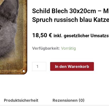
Schild Blech 30x20cm – M
Spruch russisch blau Katze
18,50
€
inkl. gesetzlicher Umsatzs
Schild
Verfügbarkeit:
Vorrätig
Blech
30x20cm
In den Warenkorb
-
Made
in
Germany
-
Spruch
Produktsicherheit
Rezensionen (0)
russisch