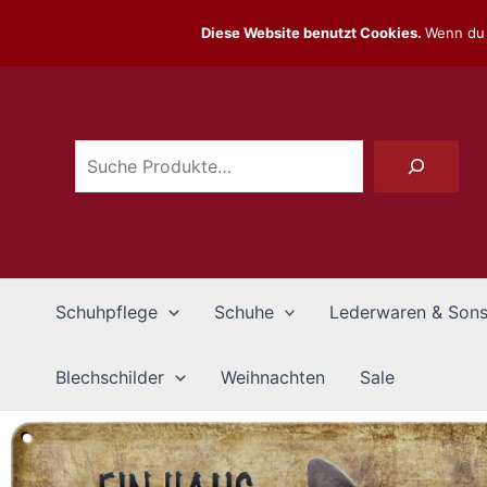
Zum
Diese Website benutzt Cookies.
Wenn du 
Inhalt
Suchen
springen
Schuhpflege
Schuhe
Lederwaren & Sons
Blechschilder
Weihnachten
Sale