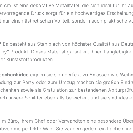
blau
m ist eine dekorative Metalltafel, die sich ideal für Ihr 
Katze
hervorragende Druck sorgt für ein hochwertiges Erscheinun
Metall
nur einen ästhetischen Vorteil, sondern auch praktische v
Deko
Schild
Menge
?
Es besteht aus Stahlblech von höchster Qualität aus Deu
any” Produkt. Dieses Material garantiert Ihnen Langlebigkei
der Kunststoffprodukten.
eschenkidee
eignen sie sich perfekt zu Anlässen wie Weih
ladung zur Party oder zum Umzug machen sie großen Eindr
rschenken sowie als Gratulation zur bestandenen Abiturprü
 unsere Schilder ebenfalls bereichert und sie sind ideale B
en im Büro, Ihrem Chef oder Verwandten eine besondere Übe
tiven die perfekte Wahl. Sie zaubern jedem ein Lächeln ins