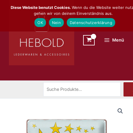
Zum
Suchen
Diese Website benutzt Cookies.
Wenn du die Website weiter nutz
Inhalt
gehen wir von deinem Einverständnis aus.
springen
OK
Nein
Datenschutzerklärung
Menü