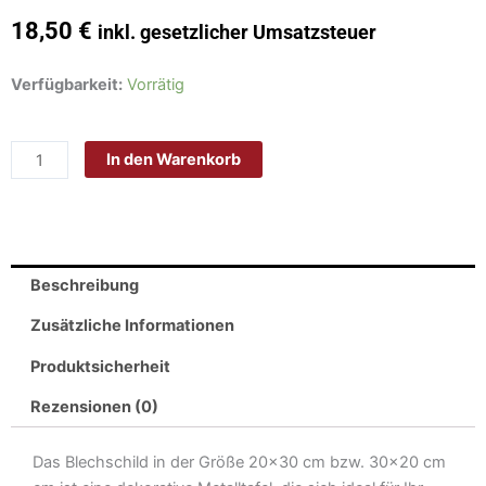
18,50
€
inkl. gesetzlicher Umsatzsteuer
Schild
Verfügbarkeit:
Vorrätig
Blech
30x20cm
In den Warenkorb
-
Made
in
Germany
-
Beschreibung
Spruch
Sterne
Zusätzliche Informationen
fallen
Produktsicherheit
nicht
vom
Rezensionen (0)
Himmel
Metall
Das Blechschild in der Größe 20×30 cm bzw. 30×20 cm
Deko