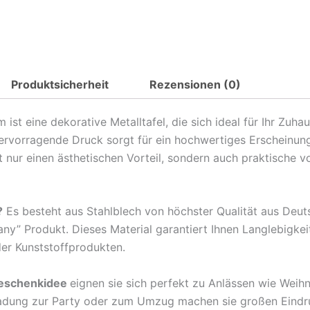
Spruch
theoretisch
kann
praktisch
Produktsicherheit
Rezensionen (0)
alles
Metall
Deko
t eine dekorative Metalltafel, die sich ideal für Ihr Zuha
Blechschild
hervorragende Druck sorgt für ein hochwertiges Erscheinun
Menge
nur einen ästhetischen Vorteil, sondern auch praktische v
?
Es besteht aus Stahlblech von höchster Qualität aus Deu
any” Produkt. Dieses Material garantiert Ihnen Langlebigkei
der Kunststoffprodukten.
eschenkidee
eignen sie sich perfekt zu Anlässen wie Weih
ladung zur Party oder zum Umzug machen sie großen Eindr