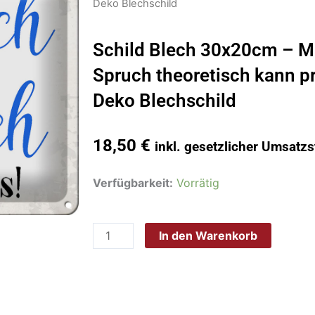
Deko Blechschild
Schild Blech 30x20cm – M
Spruch theoretisch kann pr
Deko Blechschild
18,50
€
inkl. gesetzlicher Umsatzs
Schild
Verfügbarkeit:
Vorrätig
Blech
30x20cm
In den Warenkorb
-
Made
in
Germany
-