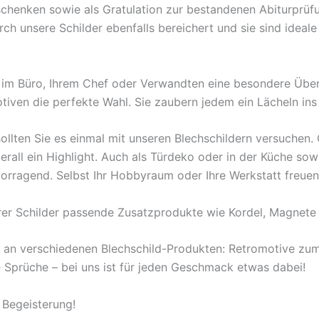
rschenken sowie als Gratulation zur bestandenen Abiturprü
 unsere Schilder ebenfalls bereichert und sie sind ideale B
en im Büro, Ihrem Chef oder Verwandten eine besondere Übe
tiven die perfekte Wahl. Sie zaubern jedem ein Lächeln ins
ollten Sie es einmal mit unseren Blechschildern versuchen
berall ein Highlight. Auch als Türdeko oder in der Küche s
orragend. Selbst Ihr Hobbyraum oder Ihre Werkstatt freuen
rer Schilder passende Zusatzprodukte wie Kordel, Magnete 
l an verschiedenen Blechschild-Produkten: Retromotive z
ige Sprüche – bei uns ist für jeden Geschmack etwas dabei!
 Begeisterung!