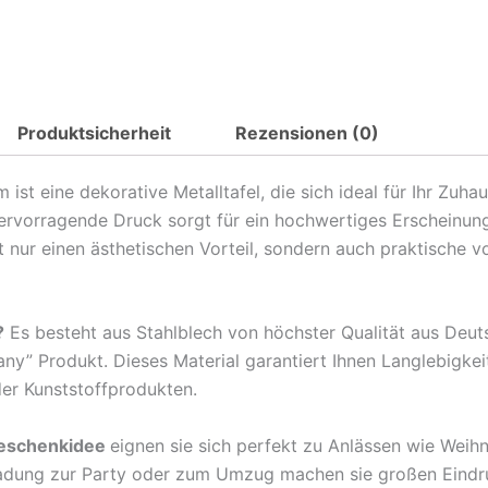
Spruch
Traum
Fabrik
Retro
Produktsicherheit
Rezensionen (0)
Metall
Deko
Blechschild
t eine dekorative Metalltafel, die sich ideal für Ihr Zuha
Menge
hervorragende Druck sorgt für ein hochwertiges Erscheinun
nur einen ästhetischen Vorteil, sondern auch praktische v
?
Es besteht aus Stahlblech von höchster Qualität aus Deu
any” Produkt. Dieses Material garantiert Ihnen Langlebigkei
der Kunststoffprodukten.
eschenkidee
eignen sie sich perfekt zu Anlässen wie Weih
ladung zur Party oder zum Umzug machen sie großen Eindr