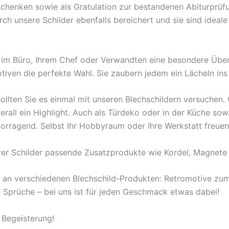
rschenken sowie als Gratulation zur bestandenen Abiturprü
 unsere Schilder ebenfalls bereichert und sie sind ideale B
en im Büro, Ihrem Chef oder Verwandten eine besondere Übe
tiven die perfekte Wahl. Sie zaubern jedem ein Lächeln ins
ollten Sie es einmal mit unseren Blechschildern versuchen
berall ein Highlight. Auch als Türdeko oder in der Küche s
orragend. Selbst Ihr Hobbyraum oder Ihre Werkstatt freuen
rer Schilder passende Zusatzprodukte wie Kordel, Magnete 
l an verschiedenen Blechschild-Produkten: Retromotive z
ige Sprüche – bei uns ist für jeden Geschmack etwas dabei!
 Begeisterung!