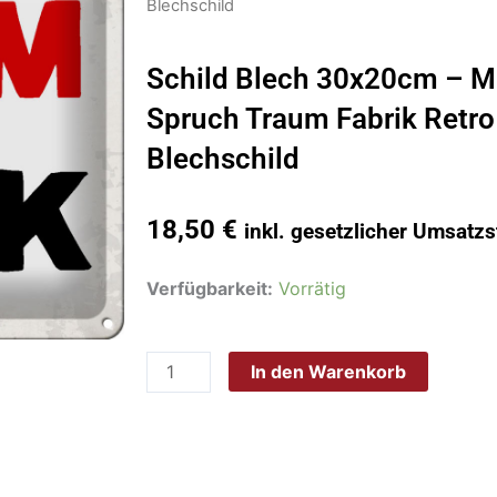
Blechschild
Schild Blech 30x20cm – M
Spruch Traum Fabrik Retro
Blechschild
18,50
€
inkl. gesetzlicher Umsatzs
Schild
Verfügbarkeit:
Vorrätig
Blech
30x20cm
In den Warenkorb
-
Made
in
Germany
-