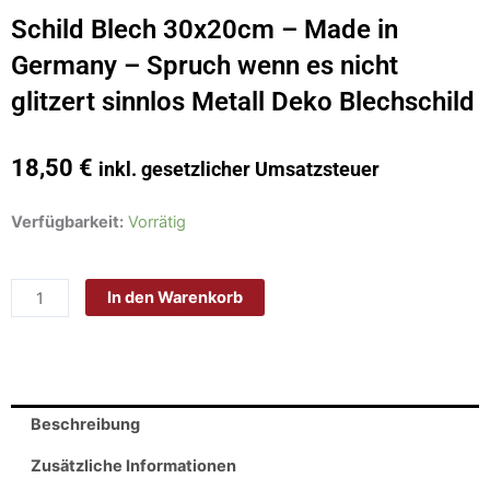
Schild Blech 30x20cm – Made in
Germany – Spruch wenn es nicht
glitzert sinnlos Metall Deko Blechschild
18,50
€
inkl. gesetzlicher Umsatzsteuer
Schild
Verfügbarkeit:
Vorrätig
Blech
30x20cm
In den Warenkorb
-
Made
in
Germany
-
Beschreibung
Spruch
wenn
Zusätzliche Informationen
es