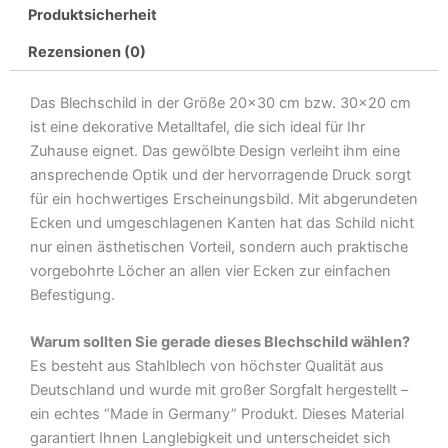
Produktsicherheit
nicht
glitzert
Rezensionen (0)
sinnlos
Metall
Das Blechschild in der Größe 20×30 cm bzw. 30×20 cm
Deko
ist eine dekorative Metalltafel, die sich ideal für Ihr
Blechschild
Zuhause eignet. Das gewölbte Design verleiht ihm eine
Menge
ansprechende Optik und der hervorragende Druck sorgt
für ein hochwertiges Erscheinungsbild. Mit abgerundeten
Ecken und umgeschlagenen Kanten hat das Schild nicht
nur einen ästhetischen Vorteil, sondern auch praktische
vorgebohrte Löcher an allen vier Ecken zur einfachen
Befestigung.
Warum sollten Sie gerade dieses Blechschild wählen?
Es besteht aus Stahlblech von höchster Qualität aus
Deutschland und wurde mit großer Sorgfalt hergestellt –
ein echtes “Made in Germany” Produkt. Dieses Material
garantiert Ihnen Langlebigkeit und unterscheidet sich