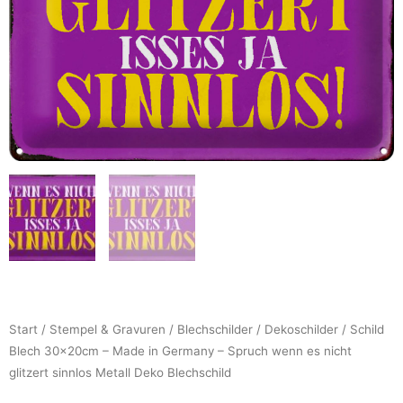
Start
/
Stempel & Gravuren
/
Blechschilder
/
Dekoschilder
/ Schild
Blech 30x20cm – Made in Germany – Spruch wenn es nicht
glitzert sinnlos Metall Deko Blechschild