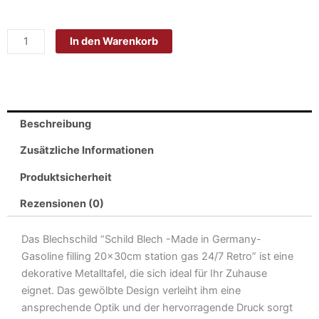
Blech
-
In den Warenkorb
Made
in
Germany-
Gasoline
filling
Beschreibung
20x30cm
station
Zusätzliche Informationen
gas
Produktsicherheit
24/7
Retro
Rezensionen (0)
Metall
Deko
Das Blechschild “Schild Blech -Made in Germany-
Blechschild
Gasoline filling 20x30cm station gas 24/7 Retro” ist eine
Menge
dekorative Metalltafel, die sich ideal für Ihr Zuhause
eignet. Das gewölbte Design verleiht ihm eine
ansprechende Optik und der hervorragende Druck sorgt