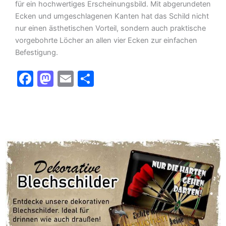
für ein hochwertiges Erscheinungsbild. Mit abgerundeten
Ecken und umgeschlagenen Kanten hat das Schild nicht
nur einen ästhetischen Vorteil, sondern auch praktische
vorgebohrte Löcher an allen vier Ecken zur einfachen
Befestigung.
F
M
E
T
a
a
m
ei
c
st
ai
le
e
o
l
n
b
d
o
o
o
n
k