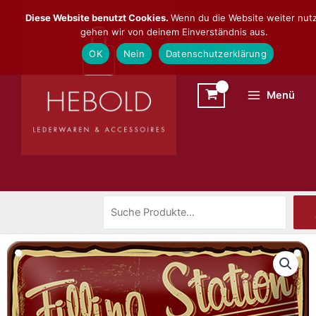
Zum
Suchen
Diese Website benutzt Cookies.
Wenn du die Website weiter nutz
Inhalt
gehen wir von deinem Einverständnis aus.
springen
OK
Nein
Datenschutzerklärung
Menü