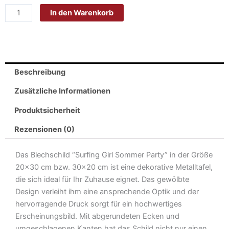
Pinup
In den Warenkorb
20x30cm
-
Made
in
Germany-
Beschreibung
Surfing
Girl
Zusätzliche Informationen
Sommer
Produktsicherheit
Party
Menge
Rezensionen (0)
Das Blechschild “Surfing Girl Sommer Party” in der Größe
20×30 cm bzw. 30×20 cm ist eine dekorative Metalltafel,
die sich ideal für Ihr Zuhause eignet. Das gewölbte
Design verleiht ihm eine ansprechende Optik und der
hervorragende Druck sorgt für ein hochwertiges
Erscheinungsbild. Mit abgerundeten Ecken und
umgeschlagenen Kanten hat das Schild nicht nur einen