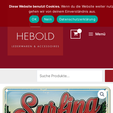
Zum
Suchen
Diese Website benutzt Cookies.
Wenn du die Website weiter nutz
Inhalt
gehen wir von deinem Einverständnis aus.
springen
OK
Nein
Datenschutzerklärung
Menü