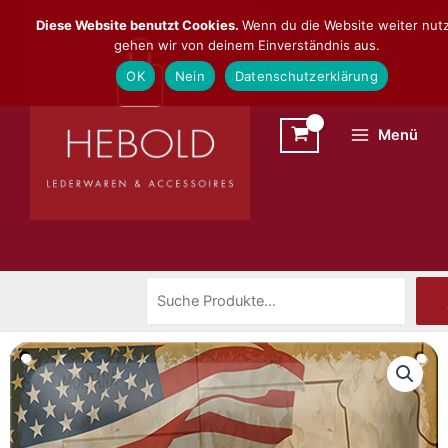
Zum
Suchen
Diese Website benutzt Cookies.
Wenn du die Website weiter nutz
Inhalt
gehen wir von deinem Einverständnis aus.
springen
OK
Nein
Datenschutzerklärung
Menü