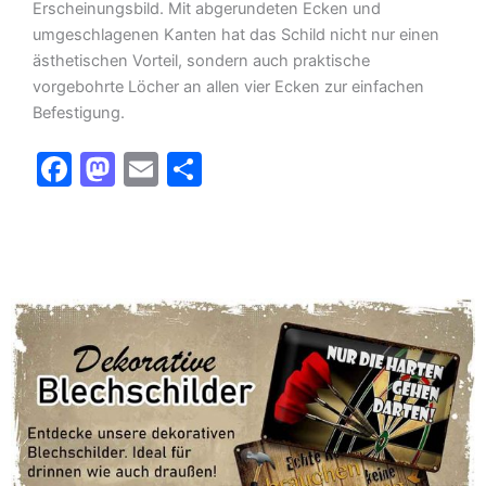
Erscheinungsbild. Mit abgerundeten Ecken und
umgeschlagenen Kanten hat das Schild nicht nur einen
ästhetischen Vorteil, sondern auch praktische
vorgebohrte Löcher an allen vier Ecken zur einfachen
Befestigung.
F
M
E
T
a
a
m
ei
c
st
ai
le
e
o
l
n
b
d
o
o
o
n
k