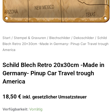
Start
/
Stempel & Gravuren
/
Blechschilder
/
Dekoschilder
/ Schild
Blech Retro 20x30cm -Made in Germany- Pinup Car Travel trough
America
Schild Blech Retro 20x30cm -Made in
Germany- Pinup Car Travel trough
America
18,50
€
inkl. gesetzlicher Umsatzsteuer
Schild
Verfügbarkeit:
Vorrätig