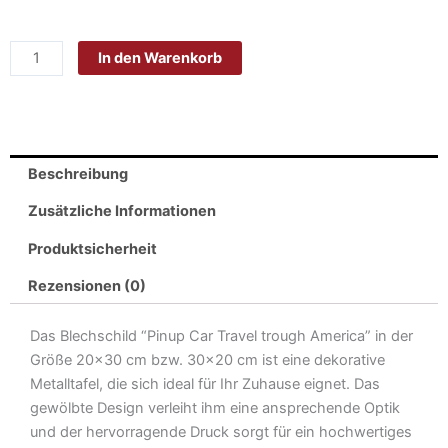
Blech
Retro
In den Warenkorb
20x30cm
-
Made
in
Germany-
Beschreibung
Pinup
Car
Zusätzliche Informationen
Travel
Produktsicherheit
trough
America
Rezensionen (0)
Menge
Das Blechschild “Pinup Car Travel trough America” in der
Größe 20×30 cm bzw. 30×20 cm ist eine dekorative
Metalltafel, die sich ideal für Ihr Zuhause eignet. Das
gewölbte Design verleiht ihm eine ansprechende Optik
und der hervorragende Druck sorgt für ein hochwertiges