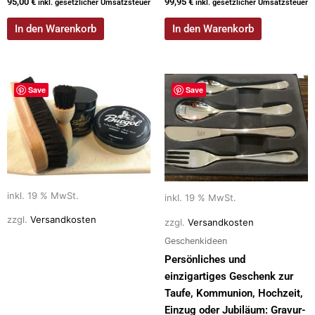
95,00
€
99,95
€
inkl. gesetzlicher Umsatzsteuer
inkl. gesetzlicher Umsatzsteuer
In den Warenkorb
In den Warenkorb
Save
Save
inkl. 19 % MwSt.
inkl. 19 % MwSt.
zzgl.
Versandkosten
zzgl.
Versandkosten
Geschenkideen
Persönliches und
einzigartiges Geschenk zur
Taufe, Kommunion, Hochzeit,
Einzug oder Jubiläum: Gravur-