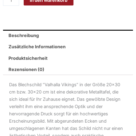
In den Warenkorb
20x30cm
-
Made
in
Germany-
Beschreibung
Valhalla
Vikings
Zusätzliche Informationen
Menge
Produktsicherheit
Rezensionen (0)
Das Blechschild “Valhalla Vikings” in der Größe 20×30
cm bzw. 30×20 cm ist eine dekorative Metalltafel, die
sich ideal für Ihr Zuhause eignet. Das gewölbte Design
verleiht ihm eine ansprechende Optik und der
hervorragende Druck sorgt für ein hochwertiges
Erscheinungsbild. Mit abgerundeten Ecken und
umgeschlagenen Kanten hat das Schild nicht nur einen
ästhetischen Vorteil, sondern auch praktische