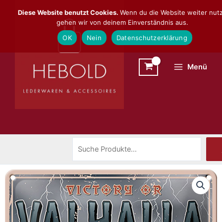
Zum
Suchen
Diese Website benutzt Cookies.
Wenn du die Website weiter nutz
Inhalt
gehen wir von deinem Einverständnis aus.
springen
OK
Nein
Datenschutzerklärung
Menü