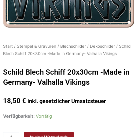
Start
/
Stempel & Gravuren
/
Blechschilder
/
Dekoschilder
/ Schild
Blech Schiff 20x30cm -Made in Germany- Valhalla Vikings
Schild Blech Schiff 20x30cm -Made in
Germany- Valhalla Vikings
18,50
€
inkl. gesetzlicher Umsatzsteuer
Schild
Verfügbarkeit:
Vorrätig
Blech
Schiff