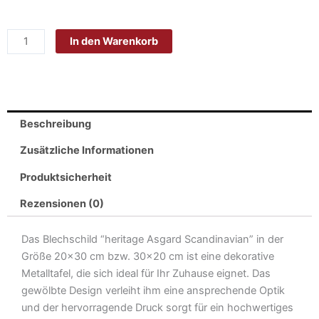
Blech
Wikinger
In den Warenkorb
20x30cm
-
Made
in
Germany-
Beschreibung
heritage
Asgard
Zusätzliche Informationen
Scandinavian
Produktsicherheit
Menge
Rezensionen (0)
Das Blechschild “heritage Asgard Scandinavian” in der
Größe 20×30 cm bzw. 30×20 cm ist eine dekorative
Metalltafel, die sich ideal für Ihr Zuhause eignet. Das
gewölbte Design verleiht ihm eine ansprechende Optik
und der hervorragende Druck sorgt für ein hochwertiges