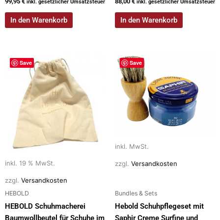
99,95
€
88,00
€
inkl. gesetzlicher Umsatzsteuer
inkl. gesetzlicher Umsatzsteuer
In den Warenkorb
In den Warenkorb
Dieses
Save
Save
Produkt
weist
mehrere
Varianten
auf.
Die
Optionen
inkl. MwSt.
können
auf
inkl. 19 % MwSt.
zzgl.
Versandkosten
der
zzgl.
Versandkosten
Produktseite
HEBOLD
Bundles & Sets
gewählt
HEBOLD Schuhmacherei
Hebold Schuhpflegeset mit
werden
Baumwollbeutel für Schuhe im
Saphir Creme Surfine und