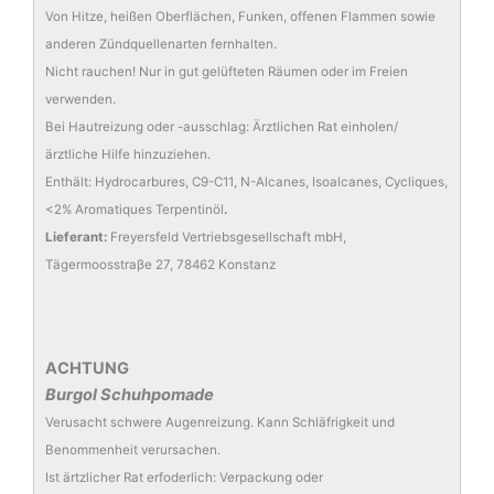
Von Hitze, heißen Oberflächen, Funken, offenen Flammen sowie
anderen Zündquellenarten fernhalten.
Nicht rauchen! Nur in gut gelüfteten Räumen oder im Freien
verwenden.
Bei Hautreizung oder -ausschlag: Ärztlichen Rat einholen/
ärztliche Hilfe hinzuziehen.
Enthält: Hydrocarbures, C9-C11, N-Alcanes, Isoalcanes, Cycliques,
<2% Aromatiques Terpentinöl
.
Lieferant:
Freyersfeld Vertriebsgesellschaft mbH,
Tägermoosstraβe 27, 78462 Konstanz
ACHTUNG
Burgol Schuhpomade
Verusacht schwere Augenreizung. Kann Schläfrigkeit und
Benommenheit verursachen.
Ist ärtzlicher Rat erfoderlich: Verpackung oder