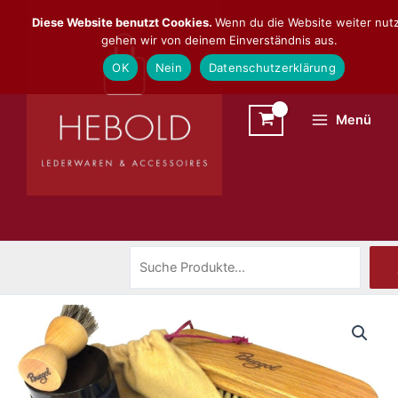
Zum
Suchen
Diese Website benutzt Cookies.
Wenn du die Website weiter nutz
Inhalt
gehen wir von deinem Einverständnis aus.
springen
OK
Nein
Datenschutzerklärung
Menü