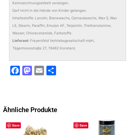
Kennzeichnungsetikett vorzeigen.
Darf nicht in die Hände von Kinder gelangen.
Inhaltsstoffe: Lanolin, Bienewachs, Carnaubawchs, Wax S, Wax
LE, Stearin, Paraffin, Emulan AF, Terpentin, Triethanolamine,
Wasser, Chloracetamide, Farbstoffe.
Lieferant:
Freyersfeld Vertriebsgesellschaft mbH,
Tägermoosstraβe 27, 78462 Konstanz
F
M
E
T
a
a
m
ei
c
st
ai
le
e
o
l
n
b
d
Ähnliche Produkte
o
o
o
n
Save
Save