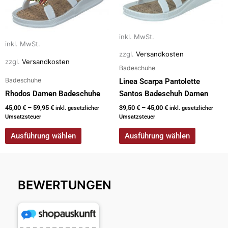
weist
weist
mehrere
mehrere
Varianten
Varianten
inkl. MwSt.
auf.
auf.
inkl. MwSt.
Die
Die
zzgl.
Versandkosten
Optionen
Optionen
zzgl.
Versandkosten
Badeschuhe
können
können
Badeschuhe
Linea Scarpa Pantolette
auf
auf
Rhodos Damen Badeschuhe
Santos Badeschuh Damen
der
der
45,00
€
–
59,95
€
39,50
€
–
45,00
€
inkl. gesetzlicher
inkl. gesetzlicher
Produktseite
Produktseite
Umsatzsteuer
Umsatzsteuer
gewählt
gewählt
werden
werden
Ausführung wählen
Ausführung wählen
BEWERTUNGEN