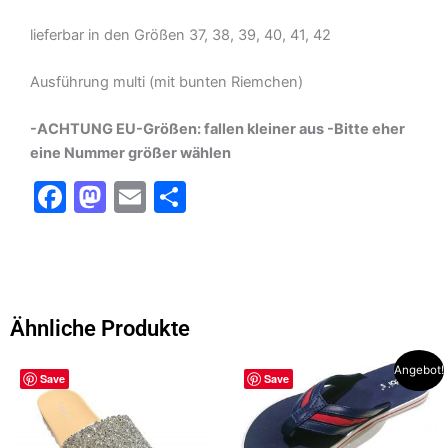
lieferbar in den Größen 37, 38, 39, 40, 41, 42
Ausführung multi (mit bunten Riemchen)
-ACHTUNG EU-Größen: fallen kleiner aus -Bitte eher
eine Nummer größer wählen
F
M
E
T
a
a
m
ei
c
st
ai
le
e
o
l
n
b
d
Ähnliche Produkte
o
o
Ursprünglicher
Aktueller
Dieses
Dieses
Angebot!
o
n
Save
Save
Preis
Preis
Produkt
Produkt
war:
ist:
k
weist
weist
25,00 €
19,95 €.
mehrere
mehrere