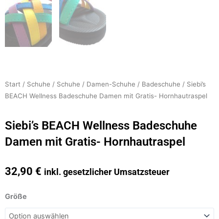
Start
/
Schuhe
/
Schuhe
/
Damen-Schuhe
/
Badeschuhe
/ Siebi’s
BEACH Wellness Badeschuhe Damen mit Gratis- Hornhautraspel
Siebi’s BEACH Wellness Badeschuhe
Damen mit Gratis- Hornhautraspel
32,90
€
inkl. gesetzlicher Umsatzsteuer
Siebi's
Größe
BEACH
Wellness