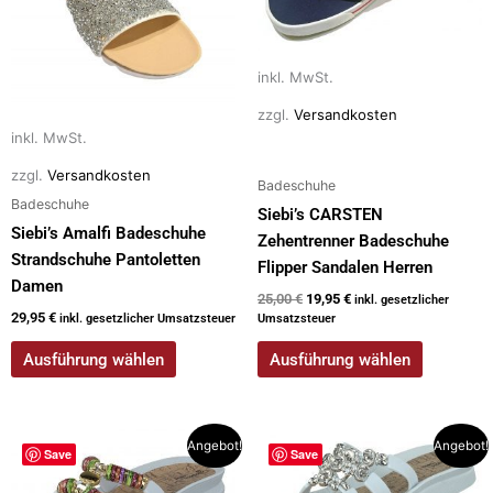
Varianten
Varianten
auf.
auf.
Die
Die
inkl. MwSt.
Optionen
Optionen
zzgl.
Versandkosten
können
können
inkl. MwSt.
auf
auf
der
der
zzgl.
Versandkosten
Badeschuhe
Produktseite
Produktseite
Badeschuhe
Siebi’s CARSTEN
gewählt
gewählt
Siebi’s Amalfi Badeschuhe
Zehentrenner Badeschuhe
werden
werden
Strandschuhe Pantoletten
Flipper Sandalen Herren
Damen
25,00
€
19,95
€
inkl. gesetzlicher
29,95
€
inkl. gesetzlicher Umsatzsteuer
Umsatzsteuer
Ausführung wählen
Ausführung wählen
Dieses
Dieses
Angebot!
Angebot!
Save
Save
Produkt
Produkt