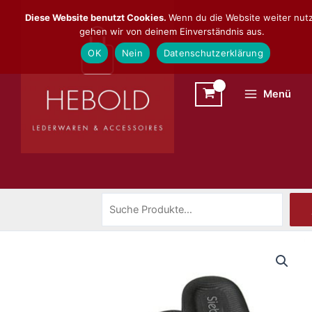
Zum
Suchen
Diese Website benutzt Cookies.
Wenn du die Website weiter nutz
Inhalt
gehen wir von deinem Einverständnis aus.
springen
OK
Nein
Datenschutzerklärung
Menü