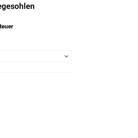
egesohlen
teuer