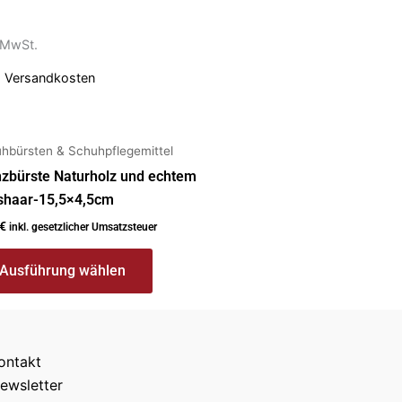
. MwSt.
uktseite
ählt
.
Versandkosten
den
hbürsten & Schuhpflegemittel
nzbürste Naturholz und echtem
shaar-15,5×4,5cm
€
inkl. gesetzlicher Umsatzsteuer
Ausführung wählen
ontakt
ewsletter