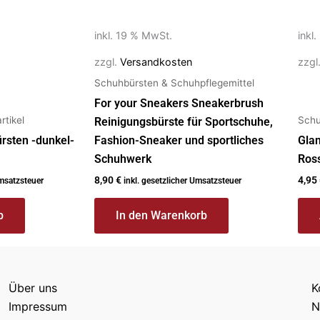
auf
der
inkl. 19 % MwSt.
inkl
Prod
gew
zzgl.
Versandkosten
zzgl
wer
Schuhbürsten & Schuhpflegemittel
For your Sneakers Sneakerbrush
tikel
Schu
Reinigungsbürste für Sportschuhe,
rsten -dunkel-
Fashion-Sneaker und sportliches
Gla
Schuhwerk
Ros
8,90
€
4,95
Umsatzsteuer
inkl. gesetzlicher Umsatzsteuer
b
In den Warenkorb
Über uns
K
Impressum
N