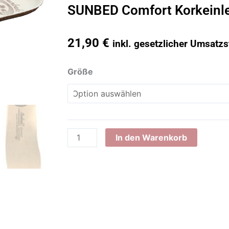
SUNBED Comfort Korkeinl
21,90
€
inkl. gesetzlicher Umsatzs
SUNBED
Größe
Comfort
Korkeinlegesohlen
Menge
In den Warenkorb