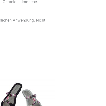
, Geraniol, Limonene.
rlichen Anwendung.
Nicht
ses
dukt
t
rere