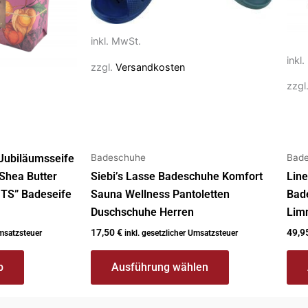
Varianten
Vari
auf.
auf.
Die
Die
inkl. MwSt.
Optionen
Opt
inkl
zzgl.
Versandkosten
können
kön
zzgl
auf
auf
der
der
Produktseite
Prod
gewählt
gew
Badeschuhe
Bad
ubiläumsseife
werden
wer
Shea Butter
Siebi’s Lasse Badeschuhe Komfort
Lin
TS” Badeseife
Sauna Wellness Pantoletten
Bade
Duschschuhe Herren
Lim
17,50
€
49,9
Umsatzsteuer
inkl. gesetzlicher Umsatzsteuer
b
Ausführung wählen