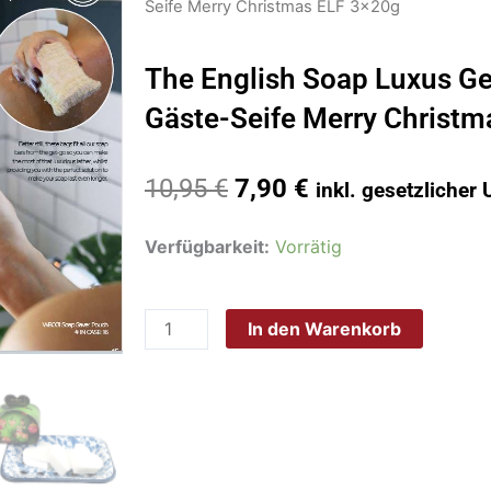
Seife Merry Christmas ELF 3x20g
The English Soap Luxus 
Gäste-Seife Merry Christm
Ursprünglicher
Aktueller
10,95
€
7,90
€
inkl. gesetzlicher
Preis
Preis
war:
ist:
The
Verfügbarkeit:
Vorrätig
10,95 €
7,90 €.
English
Soap
In den Warenkorb
Luxus
Geschenkverpackung
Gäste-
Seife
Merry
Christmas