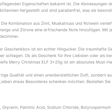
re pflegenden Eigenschaften bekannt ist. Die Abmessungen d
ritannien hergestellt und sind parabenfrei, was sie besond
 Die Kombination aus Zimt, Muskatnuss und Rotwein verleiht
ange und Zitrone eine erfrischende Note hinzufügen. Mit 
adezimmer.
er Geschenkbox ist ein echter Hingucker. Die traumhafte Ge
er schlagen. Ob als Geschenk für Ihre Liebsten oder als b
eife Merry Christmas ELF 3x20g ist ein absolutes Must-Hav
tige Qualität und einen unwiderstehlichen Duft, sondern auc
en Lieben etwas Besonderes schenken möchten. Bestellen Sie
Glycerin, Palmitic Acid, Sodium Chloride, Butyrospermum P