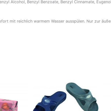
enzyl Alcohol, Benzyl Benzoate, Benzyl Cinnamate, Eugenol
fort mit reichlich warmem Wasser ausspülen.
Nur zur äuße
Dieses
Die
Produkt
Pro
weist
weis
mehrere
meh