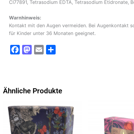
CI77891, Tetrasodium EDTA, Tetrasodium Etidronate, B
Warnhinweis:
Kontakt mit den Augen vermeiden.
Bei Augenkontakt so
für Kinder unter 36 Monaten geeignet.
F
M
E
T
a
a
m
ei
c
st
ai
le
e
o
l
n
b
d
Ähnliche Produkte
o
o
o
n
k