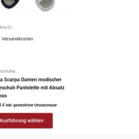
anten
ionen
. MwSt.
nen
.
Versandkosten
uktseite
ählt
eschuhe
den
ea Scarpa Damen modischer
schuh Pantolette mit Absatz
nos
5
€
inkl. gesetzlicher Umsatzsteuer
Ausführung wählen