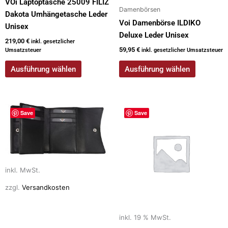
VOi Laptoptasche 25009 FILIZ
werden
werden
Damenbörsen
Dakota Umhängetasche Leder
Voi Damenbörse ILDIKO
Unisex
Deluxe Leder Unisex
219,00
€
inkl. gesetzlicher
59,95
€
Umsatzsteuer
inkl. gesetzlicher Umsatzsteuer
Ausführung wählen
Ausführung wählen
Dieses
Save
Save
Produkt
weist
mehrere
Varianten
auf.
inkl. MwSt.
Die
zzgl.
Versandkosten
Optionen
können
auf
inkl. 19 % MwSt.