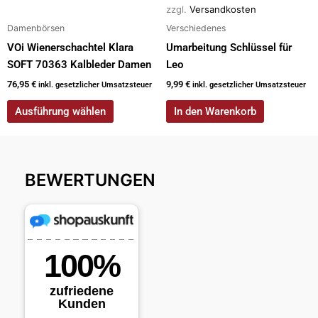
der
zzgl.
Versandkosten
Produktseite
Damenbörsen
Verschiedenes
gewählt
VOi Wienerschachtel Klara
Umarbeitung Schlüssel für
werden
SOFT 70363 Kalbleder Damen
Leo
76,95
€
9,99
€
inkl. gesetzlicher Umsatzsteuer
inkl. gesetzlicher Umsatzsteuer
Ausführung wählen
In den Warenkorb
BEWERTUNGEN