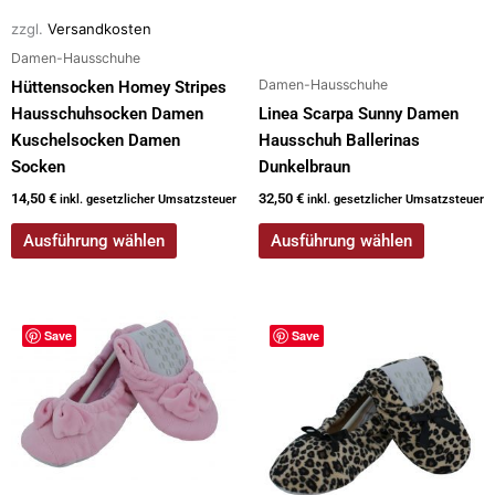
der
der
zzgl.
Versandkosten
Produktseite
Produktseite
Damen-Hausschuhe
gewählt
gewählt
Damen-Hausschuhe
Hüttensocken Homey Stripes
werden
werden
Hausschuhsocken Damen
Linea Scarpa Sunny Damen
Kuschelsocken Damen
Hausschuh Ballerinas
Socken
Dunkelbraun
14,50
€
32,50
€
inkl. gesetzlicher Umsatzsteuer
inkl. gesetzlicher Umsatzsteuer
Ausführung wählen
Ausführung wählen
Dieses
Dieses
Save
Save
Produkt
Produkt
weist
weist
mehrere
mehrere
Varianten
Varianten
auf.
auf.
Die
Die