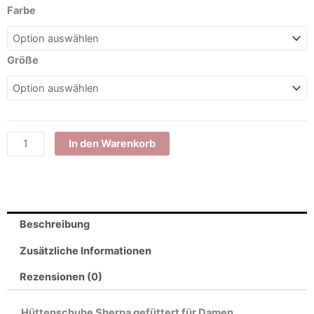
Viva
Farbe
Shoes
Hüttenschuhe
Sherpa
Größe
Strick
gefüttert
Hausschuhe
warm
Winter
In den Warenkorb
Damen
Menge
Beschreibung
Zusätzliche Informationen
Rezensionen (0)
Hüttenschuhe Sherpa gefüttert für Damen