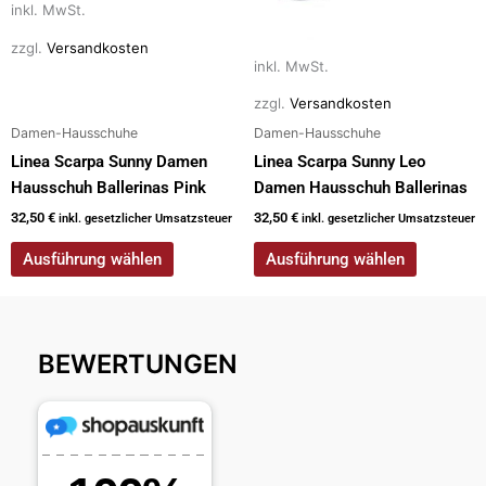
inkl. MwSt.
Optionen
Optionen
können
können
zzgl.
Versandkosten
auf
auf
inkl. MwSt.
der
der
zzgl.
Versandkosten
Produktseite
Produktseite
Damen-Hausschuhe
Damen-Hausschuhe
gewählt
gewählt
Linea Scarpa Sunny Damen
Linea Scarpa Sunny Leo
werden
werden
Hausschuh Ballerinas Pink
Damen Hausschuh Ballerinas
32,50
€
32,50
€
inkl. gesetzlicher Umsatzsteuer
inkl. gesetzlicher Umsatzsteuer
Ausführung wählen
Ausführung wählen
BEWERTUNGEN