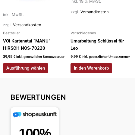
auf
inkl. 19 % MwSt.
der
zzgl.
Versandkosten
inkl. MwSt.
Produktseite
gewählt
zzgl.
Versandkosten
werden
Bestseller
Verschiedenes
VOi Kartenetui “MANU”
Umarbeitung Schlüssel für
HIRSCH NOS-70220
Leo
39,95
€
9,99
€
inkl. gesetzlicher Umsatzsteuer
inkl. gesetzlicher Umsatzsteuer
Ausführung wählen
In den Warenkorb
BEWERTUNGEN