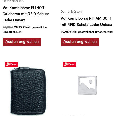
Damenbörsen
gewählt
gewählt
werden
werden
Voi Kombibörse ELINOR
Damenbörsen
Geldbörse mit RFID Schutz
Voi Kombibörse RIHAM SOFT
Leder Unisex
mit RFID Schutz Leder Unisex
49,95
€
29,95
€
inkl. gesetzlicher
39,95
€
Umsatzsteuer
inkl. gesetzlicher Umsatzsteuer
Ausführung wählen
Ausführung wählen
Dieses
Save
Save
Produkt
weist
mehrere
Varianten
auf.
Die
Optionen
können