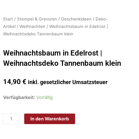
Start
/
Stempel & Gravuren
/
Geschenkideen
/
Deko-
Artikel
/
Weihnachten
/ Weihnachtsbaum in Edelrost |
Weihnachtsdeko Tannenbaum klein
Weihnachtsbaum in Edelrost |
Weihnachtsdeko Tannenbaum klein
14,90
€
inkl. gesetzlicher Umsatzsteuer
Weihnachtsbaum
Verfügbarkeit:
Vorrätig
in
Edelrost
In den Warenkorb
|
Weihnachtsdeko
Tannenbaum