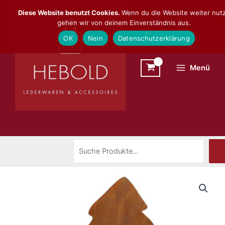
Zum
Suchen
Diese Website benutzt Cookies.
Wenn du die Website weiter nutz
Inhalt
gehen wir von deinem Einverständnis aus.
springen
OK
Nein
Datenschutzerklärung
Menü