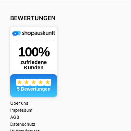
o
o
o
n
BEWERTUNGEN
k
Über uns
Impressum
AGB
Datenschutz