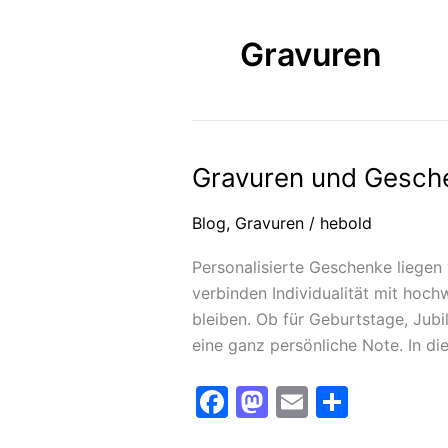
Gravuren
Gravuren und Gesch
Gravuren
und
Blog
,
Gravuren
/
hebold
Geschenkideen
Personalisierte Geschenke liegen
verbinden Individualität mit hoch
bleiben. Ob für Geburtstage, Jub
eine ganz persönliche Note. In di
F
M
E
T
a
a
m
ei