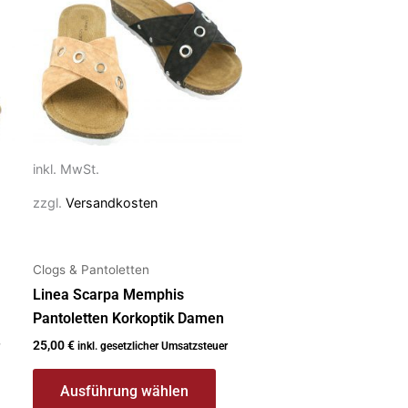
Produkt
weist
mehrere
Varianten
auf.
Die
Optionen
inkl. MwSt.
können
zzgl.
Versandkosten
auf
der
Produktseite
Clogs & Pantoletten
gewählt
Linea Scarpa Memphis
werden
Pantoletten Korkoptik Damen
25,00
€
inkl. gesetzlicher Umsatzsteuer
Ausführung wählen