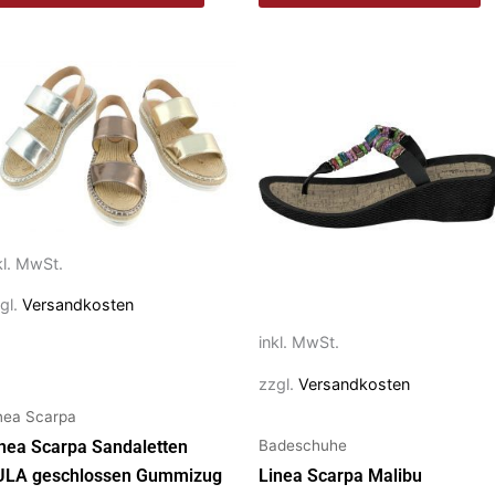
eses
Dieses
rodukt
Produkt
ist
weist
ehrere
mehrere
rianten
Varianten
f.
auf.
e
Die
kl. MwSt.
ptionen
Optionen
önnen
können
gl.
Versandkosten
f
auf
inkl. MwSt.
r
der
zzgl.
Versandkosten
oduktseite
Produktseite
nea Scarpa
ewählt
gewählt
Badeschuhe
erden
werden
nea Scarpa Sandaletten
ULA geschlossen Gummizug
Linea Scarpa Malibu