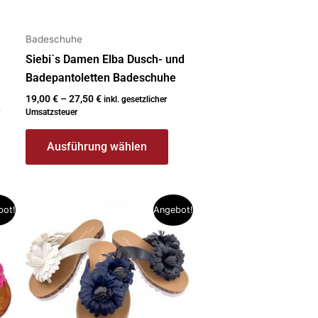
gewählt
werden
Badeschuhe
Siebi`s Damen Elba Dusch- und
Badepantoletten Badeschuhe
19,00
€
–
27,50
€
inkl. gesetzlicher
Umsatzsteuer
Ausführung wählen
Dieses
bot!
Angebot!
Produkt
weist
mehrere
Varianten
auf.
Die