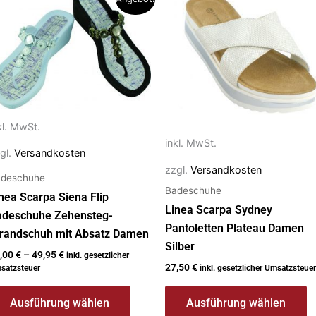
rodukt
Produkt
ist
weist
ehrere
mehrere
rianten
Varianten
f.
auf.
e
Die
ptionen
Optionen
kl. MwSt.
önnen
können
inkl. MwSt.
gl.
Versandkosten
f
auf
zzgl.
Versandkosten
deschuhe
r
der
Badeschuhe
nea Scarpa Siena Flip
oduktseite
Produktseite
Linea Scarpa Sydney
adeschuhe Zehensteg-
ewählt
gewählt
Pantoletten Plateau Damen
trandschuh mit Absatz Damen
erden
werden
Silber
,00
€
–
49,95
€
inkl. gesetzlicher
27,50
€
satzsteuer
inkl. gesetzlicher Umsatzsteuer
Ausführung wählen
Ausführung wählen