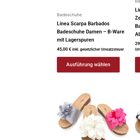
Ba
gewählt
g
werden
w
Li
Badeschuhe
Z
Linea Scarpa Barbados
Ba
Badeschuhe Damen – B-Ware
A
mit Lagerspuren
29
45,00
€
inkl. gesetzlicher Umsatzsteuer
Um
Ausführung wählen
Dieses
Di
Produkt
P
weist
we
mehrere
m
Varianten
Va
auf.
au
Die
Di