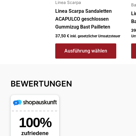
Linea Scarpa
der
de
Ba
Linea Scarpa Sandaletten
Produktseite
Pr
Li
ACAPULCO geschlossen
gewählt
g
B
Gummizug Bast Pailleten
werden
w
39
37,50
€
inkl. gesetzlicher Umsatzsteuer
Um
Ausführung wählen
BEWERTUNGEN