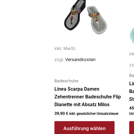
Produkt
P
weist
we
mehrere
m
Varianten
Va
auf.
au
Die
Di
inkl. MwSt.
Optionen
O
in
zzgl.
Versandkosten
können
k
zz
auf
au
Ba
der
de
Badeschuhe
Li
Produktseite
Pr
Linea Scarpa Damen
B
gewählt
g
Zehentrenner Badeschuhe Flip
S
werden
w
Dianette mit Absatz Milos
45
39,90
€
inkl. gesetzlicher Umsatzsteuer
Um
Ausführung wählen