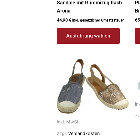
Sandale mit Gummizug flach
Pl
Arona
B
44,90
€
65
inkl. gesetzlicher Umsatzsteuer
Ausführung wählen
Dieses
Di
Produkt
P
weist
we
mehrere
m
Varianten
Va
auf.
au
in
Die
Di
zz
Optionen
O
inkl. MwSt.
können
k
zzgl.
Versandkosten
auf
au