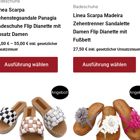
deschuhe
ewählt
gewählt
Badeschuhe
erden
werden
nea Scarpa
Linea Scarpa Madeira
ehenstegsandale Panagia
Zehentrenner Sandalette
deschuhe Flip Dianette mit
Damen Flip Dianette mit
bsatz Damen
Fußbett
,00
€
–
55,00
€
inkl. gesetzlicher
27,50
€
satzsteuer
inkl. gesetzlicher Umsatzsteuer
Ausführung wählen
Ausführung wählen
eses
Dieses
Angebot!
Ange
rodukt
Produkt
ist
weist
ehrere
mehrere
rianten
Varianten
f.
auf.
e
Die