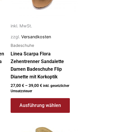
Optionen
können
auf
inkl. MwSt.
der
zzgl.
Versandkosten
Produktseite
Badeschuhe
gewählt
werden
en
Linea Scarpa Flora
a
Zehentrenner Sandalette
Damen Badeschuhe Flip
Dianette mit Korkoptik
27,00
€
–
39,00
€
inkl. gesetzlicher
Umsatzsteuer
Ausführung wählen
Dieses