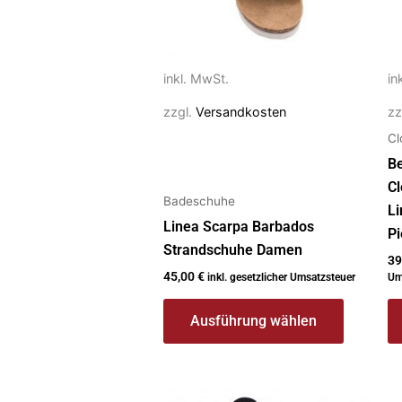
Optionen
O
können
k
auf
au
inkl. MwSt.
in
der
de
zzgl.
Versandkosten
zz
Produktseite
Pr
Cl
gewählt
g
werden
w
B
Cl
Badeschuhe
Li
Linea Scarpa Barbados
Pi
Strandschuhe Damen
39
45,00
€
inkl. gesetzlicher Umsatzsteuer
Um
Ausführung wählen
Dieses
Di