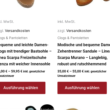
ptionen
Optionen
önnen
können
f
auf
kl. MwSt.
inkl. MwSt.
r
der
gl.
Versandkosten
zzgl.
Versandkosten
oduktseite
Produktseite
ogs & Pantoletten
Clogs & Pantoletten
ewählt
gewählt
erden
werden
equeme und leichte Damen-
Modische und bequeme Dam
ogs mit trendiger Bastsohle –
Zehentrenner Sandale – Line
nea Scarpa Freizeitschuhe
Scarpa Murano – Langlebig,
enza mit weicher Innensohle
robust und rutschhemmend
,00
€
–
59,95
€
35,00
€
–
55,00
€
inkl. gesetzlicher
inkl. gesetzlicher
satzsteuer
Umsatzsteuer
Ausführung wählen
Ausführung wählen
eses
Dieses
Angebot!