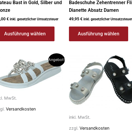
ateau Bast in Gold, Silber und
Badeschuhe Zehentrenner Fl
ronze
Dianette Absatz Damen
,00
€
49,95
€
inkl. gesetzlicher Umsatzsteuer
inkl. gesetzlicher Umsatzsteuer
Ausführung wählen
Ausführung wählen
eses
Dieses
Angebot!
rodukt
Produkt
ist
weist
ehrere
mehrere
rianten
Varianten
f.
auf.
kl. MwSt.
e
Die
gl.
Versandkosten
ptionen
Optionen
inkl. MwSt.
önnen
können
f
auf
zzgl.
Versandkosten