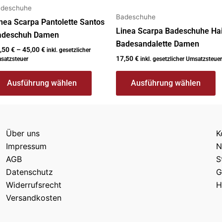
r
der
deschuhe
Badeschuhe
oduktseite
Produktseite
nea Scarpa Pantolette Santos
Linea Scarpa Badeschuhe Hai
ewählt
gewählt
adeschuh Damen
Badesandalette Damen
erden
werden
,50
€
–
45,00
€
inkl. gesetzlicher
17,50
€
satzsteuer
inkl. gesetzlicher Umsatzsteuer
Ausführung wählen
Ausführung wählen
Über uns
K
Impressum
N
AGB
S
Datenschutz
G
Widerrufsrecht
H
Versandkosten