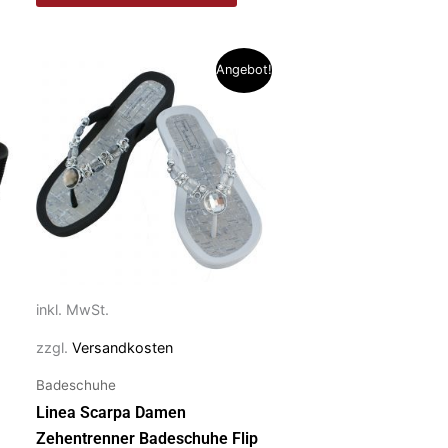
Dieses
Angebot!
Produkt
weist
mehrere
Varianten
auf.
Die
Optionen
können
auf
inkl. MwSt.
der
zzgl.
Versandkosten
Produktseite
gewählt
Badeschuhe
werden
Linea Scarpa Damen
Zehentrenner Badeschuhe Flip