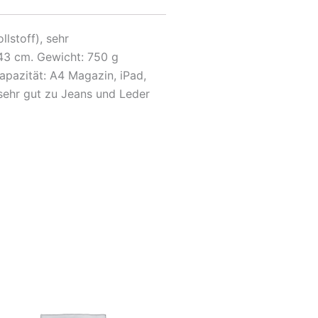
stoff), sehr
43 cm. Gewicht: 750 g
pazität: A4 Magazin, iPad,
 sehr gut zu Jeans und Leder
ses
dukt
t
rere