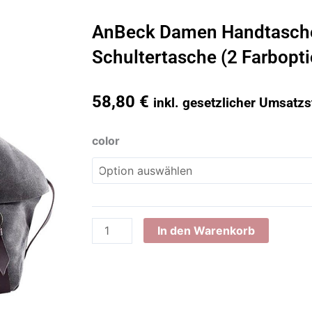
AnBeck Damen Handtasch
Schultertasche (2 Farbopt
58,80
€
inkl. gesetzlicher Umsatzs
AnBeck
color
Damen
Handtasche
Canvas
Schultertasche
(2
In den Warenkorb
Farboptionen)
Menge