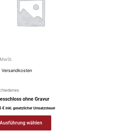
anten
ionen
nen
. MwSt.
uktseite
ählt
.
Versandkosten
den
chiedenes
besschloss ohne Gravur
5
€
inkl. gesetzlicher Umsatzsteuer
Ausführung wählen