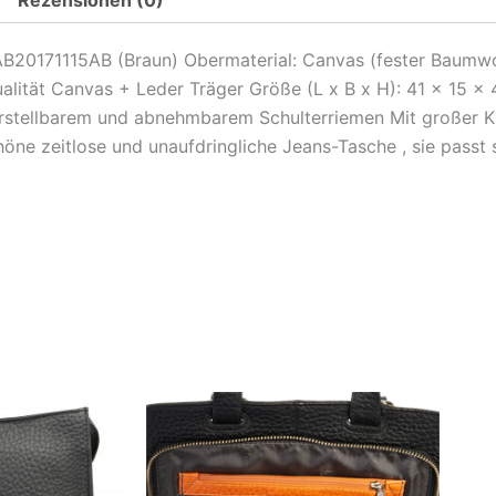
0171115AB (Braun) Obermaterial: Canvas (fester Baumwoll
ität Canvas + Leder Träger Größe (L x B x H): 41 x 15 x 
erstellbarem und abnehmbarem Schulterriemen Mit großer Ka
höne zeitlose und unaufdringliche Jeans-Tasche , sie passt
Dieses
Die
Produkt
Pro
weist
weis
mehrere
meh