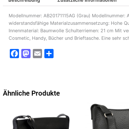
Modellnummer: AB20171115AG (Grau) Modellnummer: AB2
widerstandsfähige Materialzusammensetzung: Hohe Qual
Innenmaterial: Baumwolle Schulterriemen: 21 cm Mit v
Cosmetic, Handy, Bücher und Brieftasche. Eine sehr sc
F
M
E
T
a
a
m
ei
c
st
ai
le
e
o
l
n
b
d
Ähnliche Produkte
o
o
Dieses
Dieses
o
n
Produkt
Produkt
k
weist
weist
mehrere
mehrere