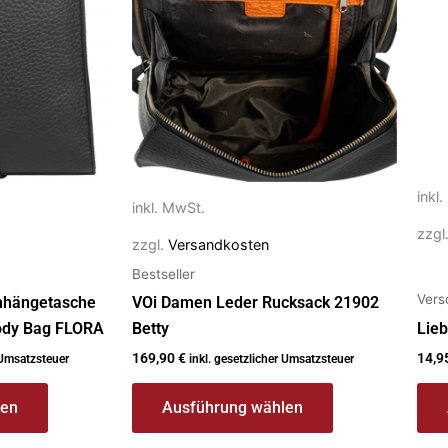
Varianten
Vari
auf.
auf.
Die
Die
Optionen
Opt
können
kön
auf
auf
der
der
inkl
Produktseite
Prod
inkl. MwSt.
gewählt
gew
zzgl
zzgl.
Versandkosten
werden
wer
Bestseller
Vers
mhängetasche
VOi Damen Leder Rucksack 21902
ody Bag FLORA
Betty
Lie
169,90
€
14,9
 Umsatzsteuer
inkl. gesetzlicher Umsatzsteuer
len
Ausführung wählen