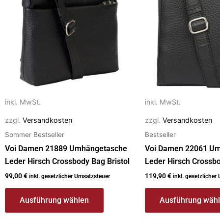
Varianten
Varianten
auf.
auf.
Die
Die
Optionen
Optionen
können
können
auf
auf
der
der
Produktseite
Produktseite
inkl. MwSt.
inkl. MwSt.
gewählt
gewählt
zzgl.
Versandkosten
zzgl.
Versandkosten
werden
werden
Sommer Bestseller
Bestseller
Voi Damen 21889 Umhängetasche
Voi Damen 22061 U
Leder Hirsch Crossbody Bag Bristol
Leder Hirsch Crossb
99,00
€
119,90
€
inkl. gesetzlicher Umsatzsteuer
inkl. gesetzlicher
Ausführung wählen
Ausführung wäh