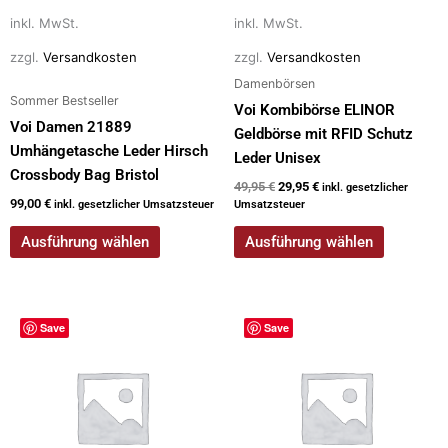
auf
auf
inkl. MwSt.
inkl. MwSt.
der
der
zzgl.
Versandkosten
zzgl.
Versandkosten
Produktseite
Produktseite
Damenbörsen
gewählt
gewählt
Sommer Bestseller
werden
werden
Voi Kombibörse ELINOR
Voi Damen 21889
Geldbörse mit RFID Schutz
Umhängetasche Leder Hirsch
Leder Unisex
Crossbody Bag Bristol
49,95
€
29,95
€
inkl. gesetzlicher
99,00
€
inkl. gesetzlicher Umsatzsteuer
Umsatzsteuer
Ausführung wählen
Ausführung wählen
Save
Save