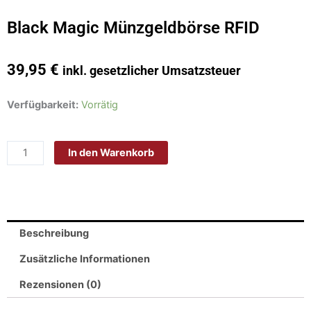
Black Magic Münzgeldbörse RFID
39,95
€
inkl. gesetzlicher Umsatzsteuer
Black
Verfügbarkeit:
Vorrätig
Magic
Münzgeldbörse
In den Warenkorb
RFID
Menge
Beschreibung
Zusätzliche Informationen
Rezensionen (0)