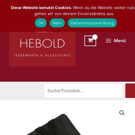
Zum
Suchen
Diese Website benutzt Cookies.
Wenn du die Website weiter nutz
Inhalt
gehen wir von deinem Einverständnis aus.
springen
OK
Nein
Datenschutzerklärung
Menü