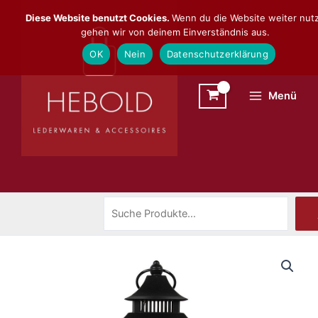
Zum
Suchen
Diese Website benutzt Cookies.
Wenn du die Website weiter nutz
Inhalt
gehen wir von deinem Einverständnis aus.
springen
OK
Nein
Datenschutzerklärung
Menü