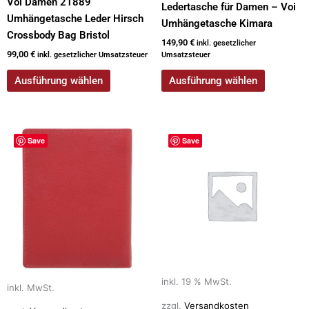
Voi Damen 21889
Ledertasche für Damen – Voi
Umhängetasche Leder Hirsch
Umhängetasche Kimara
Crossbody Bag Bristol
149,90
€
inkl. gesetzlicher
99,00
€
inkl. gesetzlicher Umsatzsteuer
Umsatzsteuer
Ausführung wählen
Ausführung wählen
Dieses
Save
Save
Produkt
weist
mehrere
Varianten
auf.
Die
Optionen
können
auf
inkl. 19 % MwSt.
inkl. MwSt.
der
zzgl.
Versandkosten