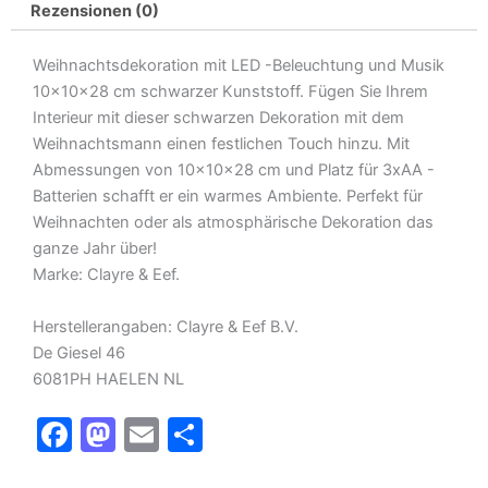
Rezensionen (0)
Weihnachtsdekoration mit LED -Beleuchtung und Musik
10x10x28 cm schwarzer Kunststoff. Fügen Sie Ihrem
Interieur mit dieser schwarzen Dekoration mit dem
Weihnachtsmann einen festlichen Touch hinzu. Mit
Abmessungen von 10x10x28 cm und Platz für 3xAA -
Batterien schafft er ein warmes Ambiente. Perfekt für
Weihnachten oder als atmosphärische Dekoration das
ganze Jahr über!
Marke: Clayre & Eef.
Herstellerangaben: Clayre & Eef B.V.
De Giesel 46
6081PH HAELEN NL
F
M
E
T
a
a
m
ei