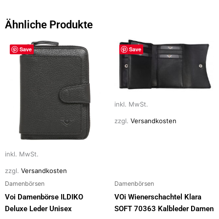
e
o
l
n
b
d
Ähnliche Produkte
o
o
Dieses
Dieses
o
n
Save
Save
Produkt
Produkt
k
weist
weist
mehrere
mehrere
Varianten
Varianten
auf.
auf.
inkl. MwSt.
Die
Die
zzgl.
Versandkosten
Optionen
Optionen
können
können
auf
auf
inkl. MwSt.
der
der
zzgl.
Versandkosten
Produktseite
Produktseite
Damenbörsen
Damenbörsen
gewählt
gewählt
werden
werden
Voi Damenbörse ILDIKO
VOi Wienerschachtel Klara
Deluxe Leder Unisex
SOFT 70363 Kalbleder Damen