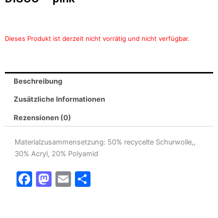
Dieses Produkt ist derzeit nicht vorrätig und nicht verfügbar.
Beschreibung
Zusätzliche Informationen
Rezensionen (0)
Materialzusammensetzung: 50% recycelte Schurwolle,,
30% Acryl, 20% Polyamid
F
M
E
T
a
a
m
ei
c
st
ai
le