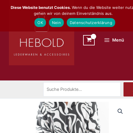
Zum
Suchen
Diese Website benutzt Cookies.
Wenn du die Website weiter nutz
Inhalt
gehen wir von deinem Einverständnis aus.
springen
OK
Nein
Datenschutzerklärung
Menü