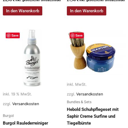
inkl. gesetzlicher Umsatzsteuer
inkl. gesetzlicher Umsatzsteuer
In den Warenkorb
In den Warenkorb
Dieses
Save
Save
Produkt
weist
mehrere
Varianten
auf.
Die
Optionen
inkl. MwSt.
können
auf
inkl. 19 % MwSt.
zzgl.
Versandkosten
der
Bundles & Sets
zzgl.
Versandkosten
Produktseite
Hebold Schuhpflegeset mit
gewählt
Burgol
Saphir Creme Surfine und
werden
Burgol Raulederreiniger
Tiegelbürste