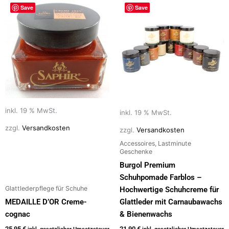
o
n
Save
Save
k
inkl. 19 % MwSt.
inkl. 19 % MwSt.
zzgl.
Versandkosten
zzgl.
Versandkosten
Accessoires, Lastminute
Geschenke
Burgol Premium
Schuhpomade Farblos –
Glattlederpflege für Schuhe
Hochwertige Schuhcreme für
MEDAILLE D’OR Creme-
Glattleder mit Carnaubawachs
cognac
& Bienenwachs
25,95
€
21,90
€