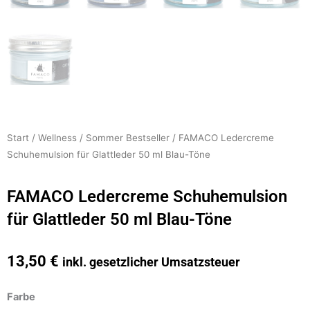
Start
/
Wellness
/
Sommer Bestseller
/ FAMACO Ledercreme
Schuhemulsion für Glattleder 50 ml Blau-Töne
FAMACO Ledercreme Schuhemulsion
für Glattleder 50 ml Blau-Töne
13,50
€
inkl. gesetzlicher Umsatzsteuer
FAMACO
Farbe