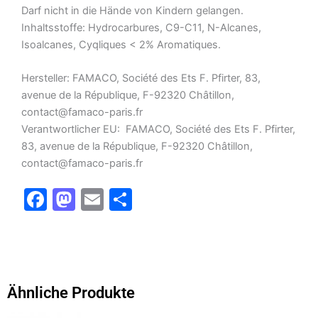
Darf nicht in die Hände von Kindern gelangen.
Inhaltsstoffe: Hydrocarbures, C9-C11, N-Alcanes,
Isoalcanes, Cyqliques < 2% Aromatiques.
Hersteller: FAMACO, Société des Ets F. Pfirter, 83,
avenue de la République, F-92320 Châtillon,
contact@famaco-paris.fr
Verantwortlicher EU: FAMACO, Société des Ets F. Pfirter,
83, avenue de la République, F-92320 Châtillon,
contact@famaco-paris.fr
F
M
E
T
a
a
m
ei
c
st
ai
le
e
o
l
n
b
d
Ähnliche Produkte
o
o