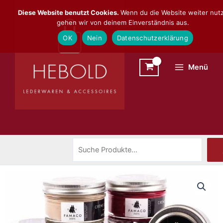
Zum
Suchen
Diese Website benutzt Cookies.
Wenn du die Website weiter nutz
Inhalt
gehen wir von deinem Einverständnis aus.
springen
OK
Nein
Datenschutzerklärung
Menü